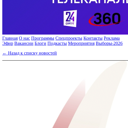
Главная
О нас
Программы
Спецпроекты
Контакты
Реклама
Эфир
Вакансии
Блоги
Подкасты
Мероприятия
Выборы-2026
← Назад к списку новостей