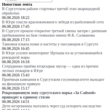
Новостная лента
В Сургутском районе стартовал третий этап акарицидной
обработки
06.08.2026 18:22
В Югре спасли краснокнижного лебедя из рыболовной сети
06.08.2026 17:45
В Сургуте прошло открытие третьей смены лагеря с дневным
пребыванием на базе гимназии имени Ф.К. Салманова
06.08.2026 17:15
Таможня изъяла ножи и кастеты у пассажиров в Сургуте
06.08.2026 16:45
В Югре усилен мониторинг Иртыша из-за установившейся
рекордной жары
06.08.2026 16:18
Сотрудники приёма вторсырья: мусор — одна из причин
лесных пожаров в Югре
06.08.2026 15:43
Приёмная кампания в Сургутском госуниверситете выходит
на финишную прямую
06.08.2026 15:17
Рекреационную зону сургутского парка «За Саймой»
приводят к единому стилю
06.08.2026 14:51
Дети югорчанина пытались через суд оспорить наследство