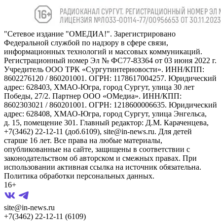
"Сетевое издание "ОМЕДИА!". Зарегистрировано
Федеральной службой по надзору в сфере связи,
информационных технологий и массовых коммуникаций.
Регистрационный номер Эл № ФС77-83364 от 03 июня 2022 г.
Учредитель ООО ТРК «Сургутинтерновости». ИНН/КПП:
8602276120 / 860201001. ОГРН: 1178617004257. Юридический
адрес: 628403, ХМАО-Югра, город Сургут, улица 30 лет
Победы, 27/2. Партнер ООО «ОМедиа». ИНН/КПП:
8602303021 / 860201001. ОГРН: 1218600006635. Юридический
адрес: 628408, ХМАО-Югра, город Сургут, улица Энгельса,
д. 15, помещение 301. Главный редактор: Д.М. Караченцева,
+7(3462) 22-12-11 (доб.6109), site@in-news.ru. Для детей
старше 16 лет. Все права на любые материалы,
опубликованные на сайте, защищены в соответствии с
законодательством об авторском и смежных правах. При
использовании активная ссылка на источник обязательна.
Политика обработки персональных данных.
16+
site@in-news.ru
+7(3462) 22-12-11 (6109)