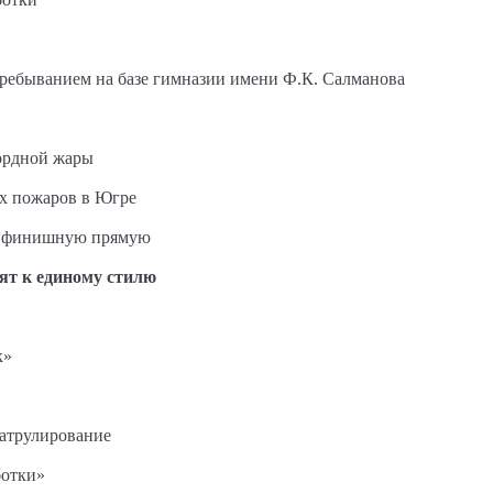
пребыванием на базе гимназии имени Ф.К. Салманова
ордной жары
ых пожаров в Югре
на финишную прямую
ят к единому стилю
к»
патрулирование
ботки»