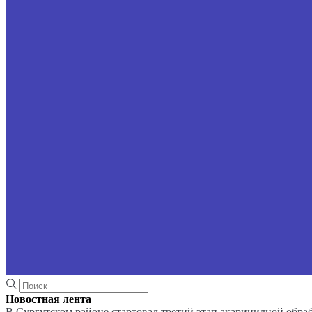
Новостная лента
В Сургутском районе стартовал третий этап акарицидной обра