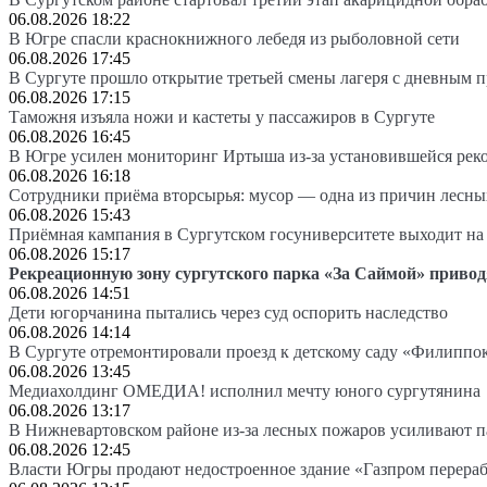
06.08.2026 18:22
В Югре спасли краснокнижного лебедя из рыболовной сети
06.08.2026 17:45
В Сургуте прошло открытие третьей смены лагеря с дневным 
06.08.2026 17:15
Таможня изъяла ножи и кастеты у пассажиров в Сургуте
06.08.2026 16:45
В Югре усилен мониторинг Иртыша из-за установившейся рек
06.08.2026 16:18
Сотрудники приёма вторсырья: мусор — одна из причин лесн
06.08.2026 15:43
Приёмная кампания в Сургутском госуниверситете выходит 
06.08.2026 15:17
Рекреационную зону сургутского парка «За Саймой» привод
06.08.2026 14:51
Дети югорчанина пытались через суд оспорить наследство
06.08.2026 14:14
В Сургуте отремонтировали проезд к детскому саду «Филиппо
06.08.2026 13:45
Медиахолдинг ОМЕДИА! исполнил мечту юного сургутянина
06.08.2026 13:17
В Нижневартовском районе из-за лесных пожаров усиливают 
06.08.2026 12:45
Власти Югры продают недостроенное здание «Газпром перера