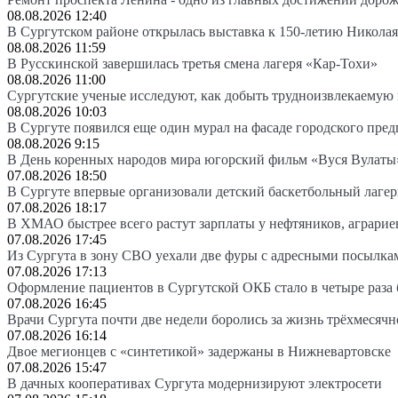
08.08.2026 12:40
В Сургутском районе открылась выставка к 150-летию Николая
08.08.2026 11:59
В Русскинской завершилась третья смена лагеря «Кар-Тохи»
08.08.2026 11:00
Сургутские ученые исследуют, как добыть трудноизвлекаемую
08.08.2026 10:03
В Сургуте появился еще один мурал на фасаде городского пре
08.08.2026 9:15
В День коренных народов мира югорский фильм «Вуся Вулаты»
07.08.2026 18:50
В Сургуте впервые организовали детский баскетбольный лагер
07.08.2026 18:17
В ХМАО быстрее всего растут зарплаты у нефтяников, аграрие
07.08.2026 17:45
Из Сургута в зону СВО уехали две фуры с адресными посылка
07.08.2026 17:13
Оформление пациентов в Сургутской ОКБ стало в четыре раза 
07.08.2026 16:45
Врачи Сургута почти две недели боролись за жизнь трёхмесяч
07.08.2026 16:14
Двое мегионцев с «синтетикой» задержаны в Нижневартовске
07.08.2026 15:47
В дачных кооперативах Сургута модернизируют электросети