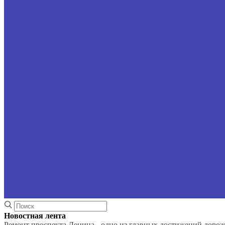
Новостная лента
Ремонт проспекта Ленина - одно из главных достижений доро