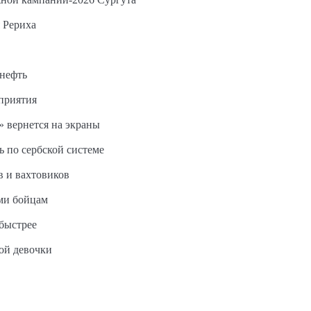
 Рериха
 нефть
дприятия
 вернется на экраны
ь по сербской системе
в и вахтовиков
ми бойцам
быстрее
ной девочки