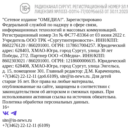
"Сетевое издание "ОМЕДИА!". Зарегистрировано
Федеральной службой по надзору в сфере связи,
информационных технологий и массовых коммуникаций.
Регистрационный номер Эл № ФС77-83364 от 03 июня 2022 г.
Учредитель ООО ТРК «Сургутинтерновости». ИНН/КПП:
8602276120 / 860201001. ОГРН: 1178617004257. Юридический
адрес: 628403, ХМАО-Югра, город Сургут, улица 30 лет
Победы, 27/2. Партнер ООО «ОМедиа». ИНН/КПП:
8602303021 / 860201001. ОГРН: 1218600006635. Юридический
адрес: 628408, ХМАО-Югра, город Сургут, улица Энгельса,
д. 15, помещение 301. Главный редактор: Д.М. Караченцева,
+7(3462) 22-12-11 (доб.6109), site@in-news.ru. Для детей
старше 16 лет. Все права на любые материалы,
опубликованные на сайте, защищены в соответствии с
законодательством об авторском и смежных правах. При
использовании активная ссылка на источник обязательна.
Политика обработки персональных данных.
16+
site@in-news.ru
+7(3462) 22-12-11 (6109)