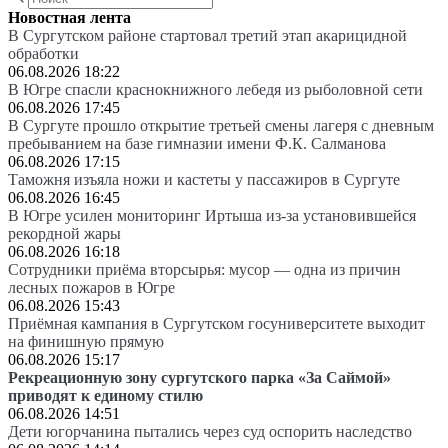
Новостная лента
В Сургутском районе стартовал третий этап акарицидной
обработки
06.08.2026 18:22
В Югре спасли краснокнижного лебедя из рыболовной сети
06.08.2026 17:45
В Сургуте прошло открытие третьей смены лагеря с дневным
пребыванием на базе гимназии имени Ф.К. Салманова
06.08.2026 17:15
Таможня изъяла ножи и кастеты у пассажиров в Сургуте
06.08.2026 16:45
В Югре усилен мониторинг Иртыша из-за установившейся
рекордной жары
06.08.2026 16:18
Сотрудники приёма вторсырья: мусор — одна из причин
лесных пожаров в Югре
06.08.2026 15:43
Приёмная кампания в Сургутском госуниверситете выходит
на финишную прямую
06.08.2026 15:17
Рекреационную зону сургутского парка «За Саймой»
приводят к единому стилю
06.08.2026 14:51
Дети югорчанина пытались через суд оспорить наследство