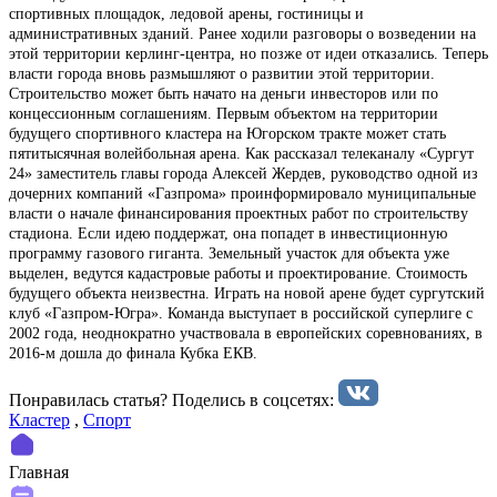
спортивных площадок, ледовой арены, гостиницы и
административных зданий. Ранее ходили разговоры о возведении на
этой территории керлинг-центра, но позже от идеи отказались. Теперь
власти города вновь размышляют о развитии этой территории.
Строительство может быть начато на деньги инвесторов или по
концессионным соглашениям. Первым объектом на территории
будущего спортивного кластера на Югорском тракте может стать
пятитысячная волейбольная арена. Как рассказал телеканалу «Сургут
24» заместитель главы города Алексей Жердев, руководство одной из
дочерних компаний «Газпрома» проинформировало муниципальные
власти о начале финансирования проектных работ по строительству
стадиона. Если идею поддержат, она попадет в инвестиционную
программу газового гиганта. Земельный участок для объекта уже
выделен, ведутся кадастровые работы и проектирование. Стоимость
будущего объекта неизвестна. Играть на новой арене будет сургутский
клуб «Газпром-Югра». Команда выступает в российской суперлиге с
2002 года, неоднократно участвовала в европейских соревнованиях, в
2016-м дошла до финала Кубка ЕКВ.
Понравилась статья? Поделиcь в соцсетях:
Кластер
,
Спорт
Главная