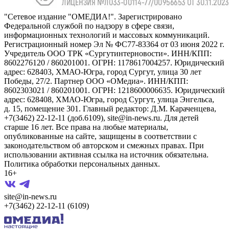
"Сетевое издание "ОМЕДИА!". Зарегистрировано
Федеральной службой по надзору в сфере связи,
информационных технологий и массовых коммуникаций.
Регистрационный номер Эл № ФС77-83364 от 03 июня 2022 г.
Учредитель ООО ТРК «Сургутинтерновости». ИНН/КПП:
8602276120 / 860201001. ОГРН: 1178617004257. Юридический
адрес: 628403, ХМАО-Югра, город Сургут, улица 30 лет
Победы, 27/2. Партнер ООО «ОМедиа». ИНН/КПП:
8602303021 / 860201001. ОГРН: 1218600006635. Юридический
адрес: 628408, ХМАО-Югра, город Сургут, улица Энгельса,
д. 15, помещение 301. Главный редактор: Д.М. Караченцева,
+7(3462) 22-12-11 (доб.6109), site@in-news.ru. Для детей
старше 16 лет. Все права на любые материалы,
опубликованные на сайте, защищены в соответствии с
законодательством об авторском и смежных правах. При
использовании активная ссылка на источник обязательна.
Политика обработки персональных данных.
16+
site@in-news.ru
+7(3462) 22-12-11 (6109)