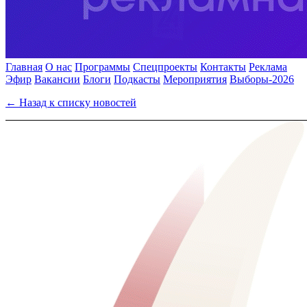
Главная
О нас
Программы
Спецпроекты
Контакты
Реклама
Эфир
Вакансии
Блоги
Подкасты
Мероприятия
Выборы-2026
← Назад к списку новостей