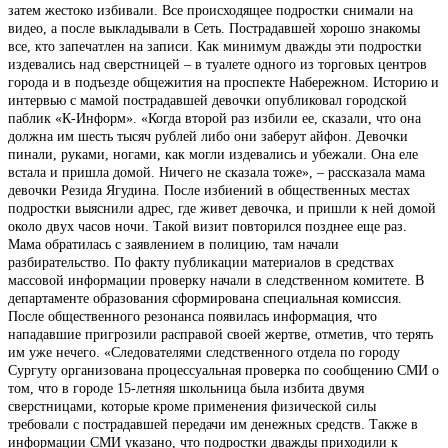
затем жестоко избивали. Все происходящее подростки снимали на
видео, а после выкладывали в Сеть. Пострадавшей хорошо знакомы
все, кто запечатлен на записи. Как минимум дважды эти подростки
издевались над сверстницей – в туалете одного из торговых центров
города и в подъезде общежития на проспекте Набережном. Историю и
интервью с мамой пострадавшей девочки опубликовал городской
паблик «К-Информ». «Когда второй раз избили ее, сказали, что она
должна им шесть тысяч рублей либо они заберут айфон. Девочки
пинали, руками, ногами, как могли издевались и убежали. Она еле
встала и пришла домой. Ничего не сказала тоже», – рассказала мама
девочки Резида Ягудина. После избиений в общественных местах
подростки выяснили адрес, где живет девочка, и пришли к ней домой
около двух часов ночи. Такой визит повторился позднее еще раз.
Мама обратилась с заявлением в полицию, там начали
разбирательство. По факту публикации материалов в средствах
массовой информации проверку начали в следственном комитете. В
департаменте образования сформирована специальная комиссия.
После общественного резонанса появилась информация, что
нападавшие пригрозили расправой своей жертве, отметив, что терять
им уже нечего. «Следователями следственного отдела по городу
Сургуту организована процессуальная проверка по сообщению СМИ о
том, что в городе 15-летняя школьница была избита двумя
сверстницами, которые кроме применения физической силы
требовали с пострадавшей передачи им денежных средств. Также в
информации СМИ указано, что подростки дважды приходили к