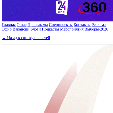
Главная
О нас
Программы
Спецпроекты
Контакты
Реклама
Эфир
Вакансии
Блоги
Подкасты
Мероприятия
Выборы-2026
← Назад к списку новостей