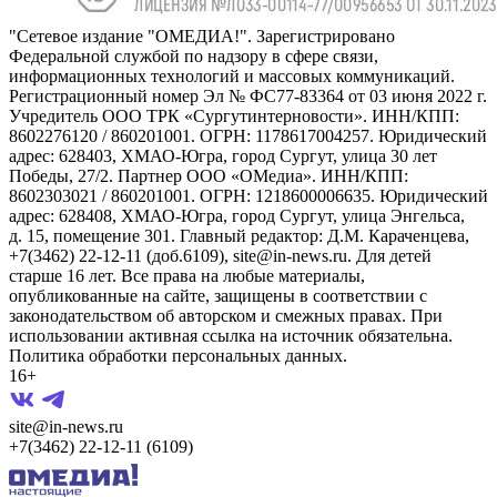
"Сетевое издание "ОМЕДИА!". Зарегистрировано
Федеральной службой по надзору в сфере связи,
информационных технологий и массовых коммуникаций.
Регистрационный номер Эл № ФС77-83364 от 03 июня 2022 г.
Учредитель ООО ТРК «Сургутинтерновости». ИНН/КПП:
8602276120 / 860201001. ОГРН: 1178617004257. Юридический
адрес: 628403, ХМАО-Югра, город Сургут, улица 30 лет
Победы, 27/2. Партнер ООО «ОМедиа». ИНН/КПП:
8602303021 / 860201001. ОГРН: 1218600006635. Юридический
адрес: 628408, ХМАО-Югра, город Сургут, улица Энгельса,
д. 15, помещение 301. Главный редактор: Д.М. Караченцева,
+7(3462) 22-12-11 (доб.6109), site@in-news.ru. Для детей
старше 16 лет. Все права на любые материалы,
опубликованные на сайте, защищены в соответствии с
законодательством об авторском и смежных правах. При
использовании активная ссылка на источник обязательна.
Политика обработки персональных данных.
16+
site@in-news.ru
+7(3462) 22-12-11 (6109)