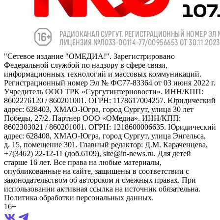
"Сетевое издание "ОМЕДИА!". Зарегистрировано
Федеральной службой по надзору в сфере связи,
информационных технологий и массовых коммуникаций.
Регистрационный номер Эл № ФС77-83364 от 03 июня 2022 г.
Учредитель ООО ТРК «Сургутинтерновости». ИНН/КПП:
8602276120 / 860201001. ОГРН: 1178617004257. Юридический
адрес: 628403, ХМАО-Югра, город Сургут, улица 30 лет
Победы, 27/2. Партнер ООО «ОМедиа». ИНН/КПП:
8602303021 / 860201001. ОГРН: 1218600006635. Юридический
адрес: 628408, ХМАО-Югра, город Сургут, улица Энгельса,
д. 15, помещение 301. Главный редактор: Д.М. Караченцева,
+7(3462) 22-12-11 (доб.6109), site@in-news.ru. Для детей
старше 16 лет. Все права на любые материалы,
опубликованные на сайте, защищены в соответствии с
законодательством об авторском и смежных правах. При
использовании активная ссылка на источник обязательна.
Политика обработки персональных данных.
16+