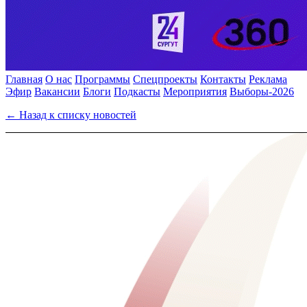
Главная
О нас
Программы
Спецпроекты
Контакты
Реклама
Эфир
Вакансии
Блоги
Подкасты
Мероприятия
Выборы-2026
← Назад к списку новостей