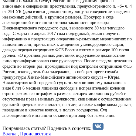
Бывший начальник ОМВД России по г. Радужному признан
виновным в совершении преступления, предусмотренного п. «б» ч. 4
ст. 291 УК (дача взятки должностному лицу за совершение заведомо
незаконных действий, в крупном размере). Прокурор в суде
апелляционной инстанции отстоял законность приговора
Нижневартовского городского суда, вынесенного 30 мая текущего
года. С марта по апрель 2017 года подсудимый, желая получить
информацию о предстоящих оперативно-разыскных мероприятиях по
выявлению лиц, причастных к хищениям углеводородного сырья,
дважды передал сотруднику ФСБ России взятку в размере 100 тысяч
рублей. «О противоправных действиях подкупаемое должностное
лицо проинформировало свое руководство. После передачи денежных
средств во второй раз, проходившей под контролем сотрудников ФСБ
России, взяткодатель был задержан», – сообщает пресс-служба
прокуратуры Ханты-Мансийского автономного округа – Югры.
Нижневартовский городской суд назначил виновному наказание в
виде 8 лет 6 месяцев лишения свободы в исправительной колонии
строго режима со штрафом в размере четырех миллионов рублей и
отсутствием права занимать должности, связанные с осуществлением
функций представителя власти, на 5 лет, а также конфисковал деньги,
переданные в качестве взятки, в пользу государства. Суд
апелляционной инстанции оставил приговор без изменения.
Понравилась статья? Поделиcь в соцсетях:
Взятка
,
Происшествия