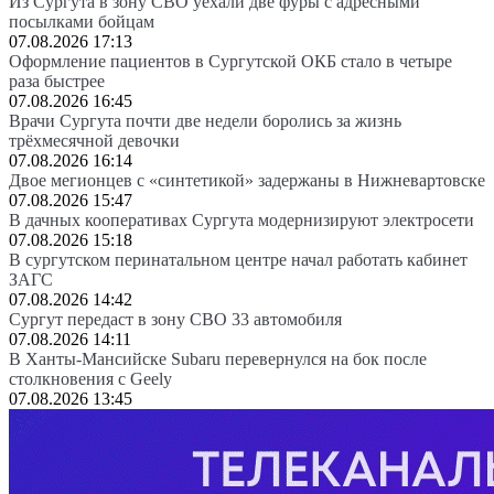
Из Сургута в зону СВО уехали две фуры с адресными
посылками бойцам
07.08.2026 17:13
Оформление пациентов в Сургутской ОКБ стало в четыре
раза быстрее
07.08.2026 16:45
Врачи Сургута почти две недели боролись за жизнь
трёхмесячной девочки
07.08.2026 16:14
Двое мегионцев с «синтетикой» задержаны в Нижневартовске
07.08.2026 15:47
В дачных кооперативах Сургута модернизируют электросети
07.08.2026 15:18
В сургутском перинатальном центре начал работать кабинет
ЗАГС
07.08.2026 14:42
Сургут передаст в зону СВО 33 автомобиля
07.08.2026 14:11
В Ханты-Мансийске Subaru перевернулся на бок после
столкновения с Geely
07.08.2026 13:45