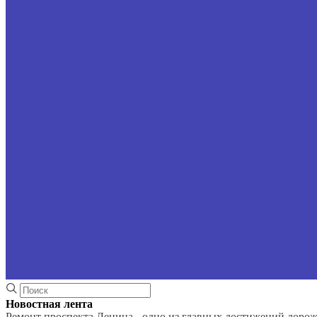
Новостная лента
Ремонт проспекта Ленина - одно из главных достижений доро