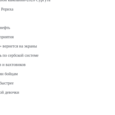
 Рериха
 нефть
дприятия
 вернется на экраны
ь по сербской системе
в и вахтовиков
ми бойцам
быстрее
ной девочки