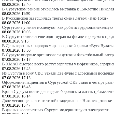
08.08.2026 12:40
В Сургутском районе открылась выставка к 150-летию Николая
08.08.2026 11:59
В Русскинской завершилась третья смена лагеря «Кар-Тохи»
08.08.2026 11:00
Сургутские ученые исследуют, как добыть трудноизвлекаемую
08.08.2026 10:03
В Сургуте появился еще один мурал на фасаде городского пре
08.08.2026 9:15
В День коренных народов мира югорский фильм «Вуся Вулаты»
07.08.2026 18:50
В Сургуте впервые организовали детский баскетбольный лагер
07.08.2026 18:17
В ХМАО быстрее всего растут зарплаты у нефтяников, аграрие
07.08.2026 17:45
Из Сургута в зону СВО уехали две фуры с адресными посылка
07.08.2026 17:13
Оформление пациентов в Сургутской ОКБ стало в четыре раза 
07.08.2026 16:45
Врачи Сургута почти две недели боролись за жизнь трёхмесяч
07.08.2026 16:14
Двое мегионцев с «синтетикой» задержаны в Нижневартовске
07.08.2026 15:47
В дачных кооперативах Сургута модернизируют электросети