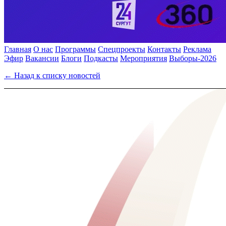
Главная
О нас
Программы
Спецпроекты
Контакты
Реклама
Эфир
Вакансии
Блоги
Подкасты
Мероприятия
Выборы-2026
← Назад к списку новостей