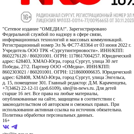
"Сетевое издание "ОМЕДИА!". Зарегистрировано
Федеральной службой по надзору в сфере связи,
информационных технологий и массовых коммуникаций.
Регистрационный номер Эл № ФС77-83364 от 03 июня 2022 г.
Учредитель ООО ТРК «Сургутинтерновости». ИНН/КПП:
8602276120 / 860201001. ОГРН: 1178617004257. Юридический
адрес: 628403, ХМАО-Югра, город Сургут, улица 30 лет
Победы, 27/2. Партнер ООО «ОМедиа». ИНН/КПП:
8602303021 / 860201001. ОГРН: 1218600006635. Юридический
адрес: 628408, ХМАО-Югра, город Сургут, улица Энгельса,
д. 15, помещение 301. Главный редактор: Д.М. Караченцева,
+7(3462) 22-12-11 (доб.6109), site@in-news.ru. Для детей
старше 16 лет. Все права на любые материалы,
опубликованные на сайте, защищены в соответствии с
законодательством об авторском и смежных правах. При
использовании активная ссылка на источник обязательна.
Политика обработки персональных данных.
16+