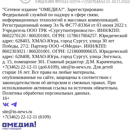
"Сетевое издание "ОМЕДИА!". Зарегистрировано
Федеральной службой по надзору в сфере связи,
информационных технологий и массовых коммуникаций.
Регистрационный номер Эл № ФС77-83364 от 03 июня 2022 г.
Учредитель ООО ТРК «Сургутинтерновости». ИНН/КПП:
8602276120 / 860201001. ОГРН: 1178617004257. Юридический
адрес: 628403, ХМАО-Югра, город Сургут, улица 30 лет
Победы, 27/2. Партнер ООО «ОМедиа». ИНН/КПП:
8602303021 / 860201001. ОГРН: 1218600006635. Юридический
адрес: 628408, ХМАО-Югра, город Сургут, улица Энгельса,
д. 15, помещение 301. Главный редактор: Д.М. Караченцева,
+7(3462) 22-12-11 (доб.6109), site@in-news.ru. Для детей
старше 16 лет. Все права на любые материалы,
опубликованные на сайте, защищены в соответствии с
законодательством об авторском и смежных правах. При
использовании активная ссылка на источник обязательна.
Политика обработки персональных данных.
16+
site@in-news.ru
+7(3462) 22-12-11 (6109)