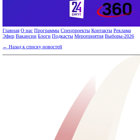
Главная
О нас
Программы
Спецпроекты
Контакты
Реклама
Эфир
Вакансии
Блоги
Подкасты
Мероприятия
Выборы-2026
← Назад к списку новостей