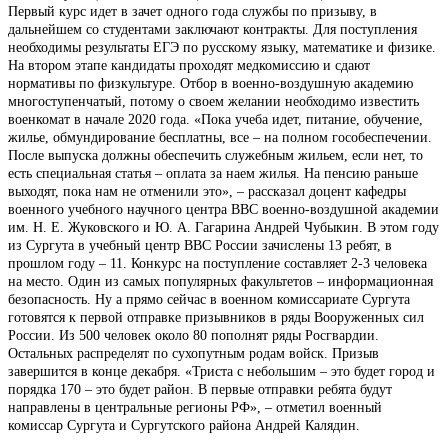
Первый курс идет в зачет одного года службы по призыву, в
дальнейшем со студентами заключают контракты. Для поступления
необходимы результаты ЕГЭ по русскому языку, математике и физике.
На втором этапе кандидаты проходят медкомиссию и сдают
нормативы по физкультуре. Отбор в военно-воздушную академию
многоступенчатый, потому о своем желании необходимо известить
военкомат в начале 2020 года. «Пока учеба идет, питание, обучение,
жилье, обмундирование бесплатны, все – на полном гособеспечении.
После выпуска должны обеспечить служебным жильем, если нет, то
есть специальная статья – оплата за наем жилья. На пенсию раньше
выходят, пока нам не отменили это», – рассказал доцент кафедры
военного учебного научного центра ВВС военно-воздушной академии
им. Н. Е. Жуковского и Ю. А. Гагарина Андрей Чубыкин. В этом году
из Сургута в учебный центр ВВС России зачислены 13 ребят, в
прошлом году – 11. Конкурс на поступление составляет 2-3 человека
на место. Один из самых популярных факультетов – информационная
безопасность. Ну а прямо сейчас в военном комиссариате Сургута
готовятся к первой отправке призывников в ряды Вооруженных сил
России. Из 500 человек около 80 пополнят ряды Росгвардии.
Остальных распределят по сухопутным родам войск. Призыв
завершится в конце декабря. «Триста с небольшим – это будет город и
порядка 170 – это будет район. В первые отправки ребята будут
направлены в центральные регионы РФ», – отметил военный
комиссар Сургута и Сургутского района Андрей Калядин.