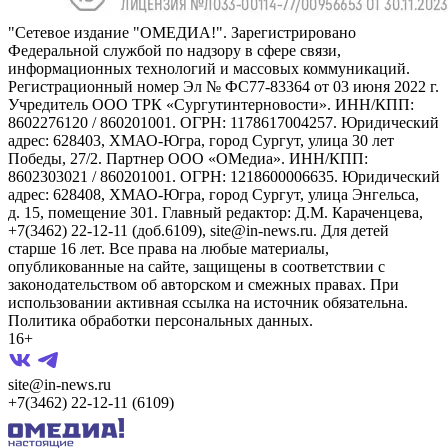
"Сетевое издание "ОМЕДИА!". Зарегистрировано
Федеральной службой по надзору в сфере связи,
информационных технологий и массовых коммуникаций.
Регистрационный номер Эл № ФС77-83364 от 03 июня 2022 г.
Учредитель ООО ТРК «Сургутинтерновости». ИНН/КПП:
8602276120 / 860201001. ОГРН: 1178617004257. Юридический
адрес: 628403, ХМАО-Югра, город Сургут, улица 30 лет
Победы, 27/2. Партнер ООО «ОМедиа». ИНН/КПП:
8602303021 / 860201001. ОГРН: 1218600006635. Юридический
адрес: 628408, ХМАО-Югра, город Сургут, улица Энгельса,
д. 15, помещение 301. Главный редактор: Д.М. Караченцева,
+7(3462) 22-12-11 (доб.6109), site@in-news.ru. Для детей
старше 16 лет. Все права на любые материалы,
опубликованные на сайте, защищены в соответствии с
законодательством об авторском и смежных правах. При
использовании активная ссылка на источник обязательна.
Политика обработки персональных данных.
16+
site@in-news.ru
+7(3462) 22-12-11 (6109)