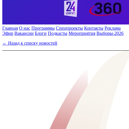
Главная
О нас
Программы
Спецпроекты
Контакты
Реклама
Эфир
Вакансии
Блоги
Подкасты
Мероприятия
Выборы-2026
← Назад к списку новостей