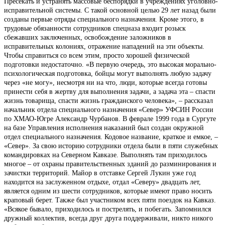
Пресекать и устранять массовые беспорядки в учреждениях уголовно-
исправительной системы. С такой основной целью 29 лет назад были
созданы первые отряды специального назначения. Кроме этого, в
трудовые обязанности сотрудников спецназа входит розыск
сбежавших заключенных, освобождение заложников в
исправительных колониях, отражение нападений на эти объекты.
Чтобы справиться со всем этим, просто хорошей физической
подготовки недостаточно. «В первую очередь, это высокая морально-
психологическая подготовка, бойцы могут выполнять любую задачу
через «не могу», несмотря ни на что, люди, которые всегда готовы
принести себя в жертву для выполнения задачи, а задача эта – спасти
жизнь товарища, спасти жизнь гражданского человека», – рассказал
начальник отдела специального назначения «Север» УФСИН России
по ХМАО-Югре Александр Чурбанов. В феврале 1999 года в Сургуте
на базе Управления исполнения наказаний был создан окружной
отдел специального назначения. Кодовое название, краткое и емкое, –
«Север». За свою историю сотрудники отдела были в пяти служебных
командировках на Северном Кавказе. Выполнять там приходилось
многое – от охраны правительственных зданий до разминирования и
зачистки территорий. Майор в отставке Сергей Лукин уже год
находится на заслуженном отдыхе, отдал «Северу» двадцать лет,
является одним из шести сотрудников, которые имеют право носить
краповый берет. Также был участником всех пяти поездок на Кавказ.
«Всякое бывало, приходилось и пострелять, и побегать. Запомнился
дружный коллектив, всегда друг друга поддерживали, никто никого