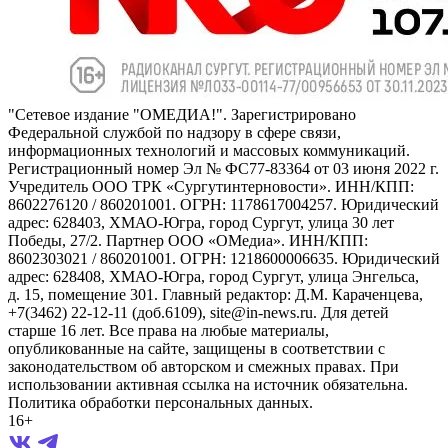
"Сетевое издание "ОМЕДИА!". Зарегистрировано
Федеральной службой по надзору в сфере связи,
информационных технологий и массовых коммуникаций.
Регистрационный номер Эл № ФС77-83364 от 03 июня 2022 г.
Учредитель ООО ТРК «Сургутинтерновости». ИНН/КПП:
8602276120 / 860201001. ОГРН: 1178617004257. Юридический
адрес: 628403, ХМАО-Югра, город Сургут, улица 30 лет
Победы, 27/2. Партнер ООО «ОМедиа». ИНН/КПП:
8602303021 / 860201001. ОГРН: 1218600006635. Юридический
адрес: 628408, ХМАО-Югра, город Сургут, улица Энгельса,
д. 15, помещение 301. Главный редактор: Д.М. Караченцева,
+7(3462) 22-12-11 (доб.6109), site@in-news.ru. Для детей
старше 16 лет. Все права на любые материалы,
опубликованные на сайте, защищены в соответствии с
законодательством об авторском и смежных правах. При
использовании активная ссылка на источник обязательна.
Политика обработки персональных данных.
16+