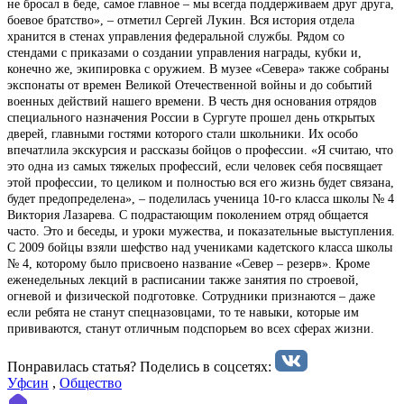
не бросал в беде, самое главное – мы всегда поддерживаем друг друга,
боевое братство», – отметил Сергей Лукин. Вся история отдела
хранится в стенах управления федеральной службы. Рядом со
стендами с приказами о создании управления награды, кубки и,
конечно же, экипировка с оружием. В музее «Севера» также собраны
экспонаты от времен Великой Отечественной войны и до событий
военных действий нашего времени. В честь дня основания отрядов
специального назначения России в Сургуте прошел день открытых
дверей, главными гостями которого стали школьники. Их особо
впечатлила экскурсия и рассказы бойцов о профессии. «Я считаю, что
это одна из самых тяжелых профессий, если человек себя посвящает
этой профессии, то целиком и полностью вся его жизнь будет связана,
будет предопределена», – поделилась ученица 10-го класса школы № 4
Виктория Лазарева. С подрастающим поколением отряд общается
часто. Это и беседы, и уроки мужества, и показательные выступления.
С 2009 бойцы взяли шефство над учениками кадетского класса школы
№ 4, которому было присвоено название «Север – резерв». Кроме
еженедельных лекций в расписании также занятия по строевой,
огневой и физической подготовке. Сотрудники признаются – даже
если ребята не станут спецназовцами, то те навыки, которые им
прививаются, станут отличным подспорьем во всех сферах жизни.
Понравилась статья? Поделиcь в соцсетях:
Уфсин
,
Общество