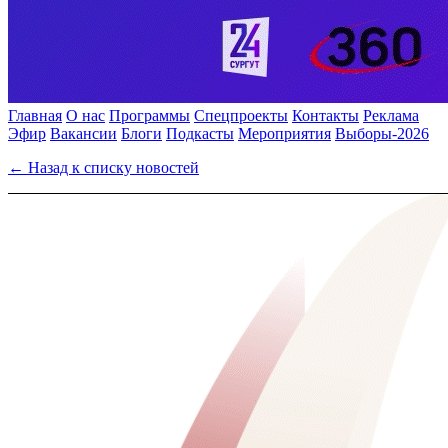
Главная
О нас
Программы
Спецпроекты
Контакты
Реклама
Эфир
Вакансии
Блоги
Подкасты
Мероприятия
Выборы-2026
← Назад к списку новостей