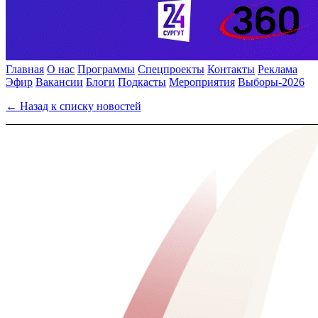
Главная
О нас
Программы
Спецпроекты
Контакты
Реклама
Эфир
Вакансии
Блоги
Подкасты
Мероприятия
Выборы-2026
← Назад к списку новостей