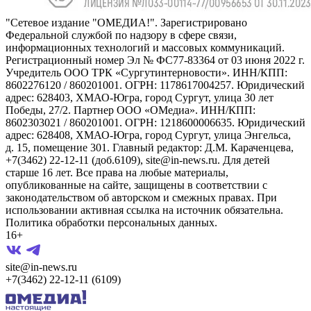
"Сетевое издание "ОМЕДИА!". Зарегистрировано
Федеральной службой по надзору в сфере связи,
информационных технологий и массовых коммуникаций.
Регистрационный номер Эл № ФС77-83364 от 03 июня 2022 г.
Учредитель ООО ТРК «Сургутинтерновости». ИНН/КПП:
8602276120 / 860201001. ОГРН: 1178617004257. Юридический
адрес: 628403, ХМАО-Югра, город Сургут, улица 30 лет
Победы, 27/2. Партнер ООО «ОМедиа». ИНН/КПП:
8602303021 / 860201001. ОГРН: 1218600006635. Юридический
адрес: 628408, ХМАО-Югра, город Сургут, улица Энгельса,
д. 15, помещение 301. Главный редактор: Д.М. Караченцева,
+7(3462) 22-12-11 (доб.6109), site@in-news.ru. Для детей
старше 16 лет. Все права на любые материалы,
опубликованные на сайте, защищены в соответствии с
законодательством об авторском и смежных правах. При
использовании активная ссылка на источник обязательна.
Политика обработки персональных данных.
16+
site@in-news.ru
+7(3462) 22-12-11 (6109)