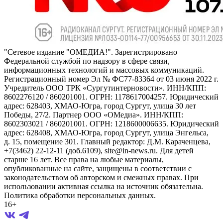
"Сетевое издание "ОМЕДИА!". Зарегистрировано
Федеральной службой по надзору в сфере связи,
информационных технологий и массовых коммуникаций.
Регистрационный номер Эл № ФС77-83364 от 03 июня 2022 г.
Учредитель ООО ТРК «Сургутинтерновости». ИНН/КПП:
8602276120 / 860201001. ОГРН: 1178617004257. Юридический
адрес: 628403, ХМАО-Югра, город Сургут, улица 30 лет
Победы, 27/2. Партнер ООО «ОМедиа». ИНН/КПП:
8602303021 / 860201001. ОГРН: 1218600006635. Юридический
адрес: 628408, ХМАО-Югра, город Сургут, улица Энгельса,
д. 15, помещение 301. Главный редактор: Д.М. Караченцева,
+7(3462) 22-12-11 (доб.6109), site@in-news.ru. Для детей
старше 16 лет. Все права на любые материалы,
опубликованные на сайте, защищены в соответствии с
законодательством об авторском и смежных правах. При
использовании активная ссылка на источник обязательна.
Политика обработки персональных данных.
16+