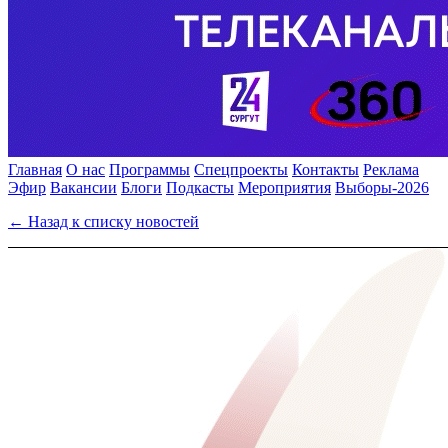
Главная
О нас
Программы
Спецпроекты
Контакты
Реклама
Эфир
Вакансии
Блоги
Подкасты
Мероприятия
Выборы-2026
← Назад к списку новостей