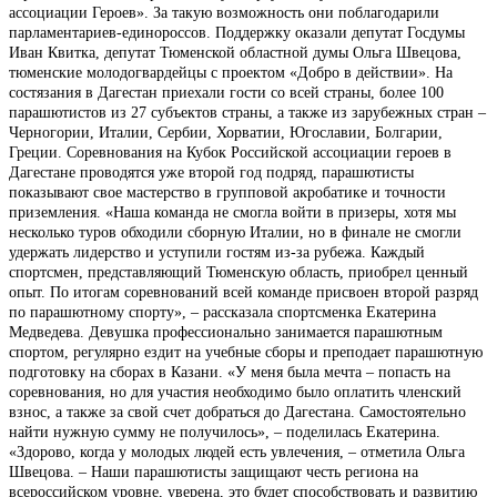
ассоциации Героев». За такую возможность они поблагодарили
парламентариев-единороссов. Поддержку оказали депутат Госдумы
Иван Квитка, депутат Тюменской областной думы Ольга Швецова,
тюменские молодогвардейцы с проектом «Добро в действии». На
состязания в Дагестан приехали гости со всей страны, более 100
парашютистов из 27 субъектов страны, а также из зарубежных стран –
Черногории, Италии, Сербии, Хорватии, Югославии, Болгарии,
Греции. Соревнования на Кубок Российской ассоциации героев в
Дагестане проводятся уже второй год подряд, парашютисты
показывают свое мастерство в групповой акробатике и точности
приземления. «Наша команда не смогла войти в призеры, хотя мы
несколько туров обходили сборную Италии, но в финале не смогли
удержать лидерство и уступили гостям из-за рубежа. Каждый
спортсмен, представляющий Тюменскую область, приобрел ценный
опыт. По итогам соревнований всей команде присвоен второй разряд
по парашютному спорту», – рассказала спортсменка Екатерина
Медведева. Девушка профессионально занимается парашютным
спортом, регулярно ездит на учебные сборы и преподает парашютную
подготовку на сборах в Казани. «У меня была мечта – попасть на
соревнования, но для участия необходимо было оплатить членский
взнос, а также за свой счет добраться до Дагестана. Самостоятельно
найти нужную сумму не получилось», – поделилась Екатерина.
«Здорово, когда у молодых людей есть увлечения, – отметила Ольга
Швецова. – Наши парашютисты защищают честь региона на
всероссийском уровне, уверена, это будет способствовать и развитию