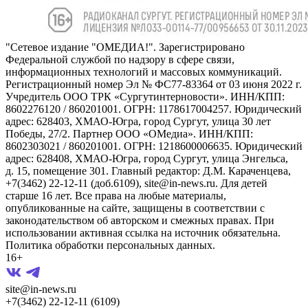
"Сетевое издание "ОМЕДИА!". Зарегистрировано
Федеральной службой по надзору в сфере связи,
информационных технологий и массовых коммуникаций.
Регистрационный номер Эл № ФС77-83364 от 03 июня 2022 г.
Учредитель ООО ТРК «Сургутинтерновости». ИНН/КПП:
8602276120 / 860201001. ОГРН: 1178617004257. Юридический
адрес: 628403, ХМАО-Югра, город Сургут, улица 30 лет
Победы, 27/2. Партнер ООО «ОМедиа». ИНН/КПП:
8602303021 / 860201001. ОГРН: 1218600006635. Юридический
адрес: 628408, ХМАО-Югра, город Сургут, улица Энгельса,
д. 15, помещение 301. Главный редактор: Д.М. Караченцева,
+7(3462) 22-12-11 (доб.6109), site@in-news.ru. Для детей
старше 16 лет. Все права на любые материалы,
опубликованные на сайте, защищены в соответствии с
законодательством об авторском и смежных правах. При
использовании активная ссылка на источник обязательна.
Политика обработки персональных данных.
16+
site@in-news.ru
+7(3462) 22-12-11 (6109)