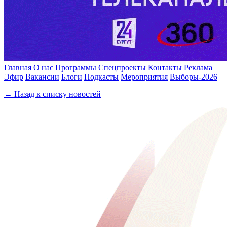
Главная
О нас
Программы
Спецпроекты
Контакты
Реклама
Эфир
Вакансии
Блоги
Подкасты
Мероприятия
Выборы-2026
← Назад к списку новостей