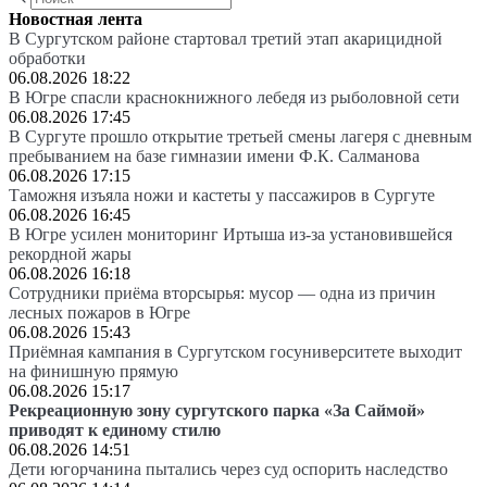
Новостная лента
В Сургутском районе стартовал третий этап акарицидной
обработки
06.08.2026 18:22
В Югре спасли краснокнижного лебедя из рыболовной сети
06.08.2026 17:45
В Сургуте прошло открытие третьей смены лагеря с дневным
пребыванием на базе гимназии имени Ф.К. Салманова
06.08.2026 17:15
Таможня изъяла ножи и кастеты у пассажиров в Сургуте
06.08.2026 16:45
В Югре усилен мониторинг Иртыша из-за установившейся
рекордной жары
06.08.2026 16:18
Сотрудники приёма вторсырья: мусор — одна из причин
лесных пожаров в Югре
06.08.2026 15:43
Приёмная кампания в Сургутском госуниверситете выходит
на финишную прямую
06.08.2026 15:17
Рекреационную зону сургутского парка «За Саймой»
приводят к единому стилю
06.08.2026 14:51
Дети югорчанина пытались через суд оспорить наследство