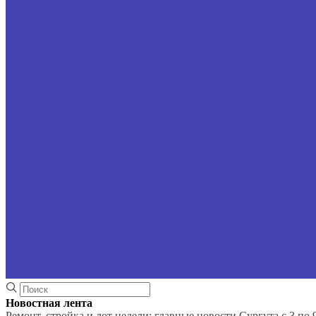
Новостная лента
Ремонт, стройка и лот недели: главные новости Сургута с 3 по 