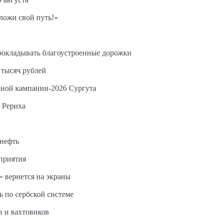
ложи свой путь!»
прокладывать благоустроенные дорожки
 тысяч рублей
жной кампании-2026 Сургута
 Рериха
 нефть
дприятия
 вернется на экраны
ь по сербской системе
в и вахтовиков