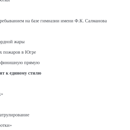
пребыванием на базе гимназии имени Ф.К. Салманова
ордной жары
ых пожаров в Югре
на финишную прямую
ят к единому стилю
к»
патрулирование
ботки»