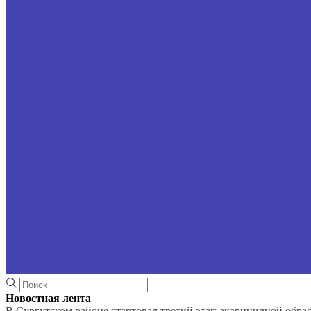
Новостная лента
В Сургутском районе стартовал третий этап акарицидной обра