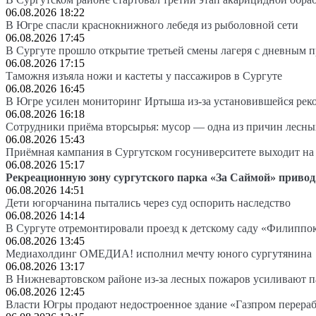
06.08.2026 18:22
В Югре спасли краснокнижного лебедя из рыболовной сети
06.08.2026 17:45
В Сургуте прошло открытие третьей смены лагеря с дневным 
06.08.2026 17:15
Таможня изъяла ножи и кастеты у пассажиров в Сургуте
06.08.2026 16:45
В Югре усилен мониторинг Иртыша из-за установившейся рек
06.08.2026 16:18
Сотрудники приёма вторсырья: мусор — одна из причин лесн
06.08.2026 15:43
Приёмная кампания в Сургутском госуниверситете выходит 
06.08.2026 15:17
Рекреационную зону сургутского парка «За Саймой» привод
06.08.2026 14:51
Дети югорчанина пытались через суд оспорить наследство
06.08.2026 14:14
В Сургуте отремонтировали проезд к детскому саду «Филиппо
06.08.2026 13:45
Медиахолдинг ОМЕДИА! исполнил мечту юного сургутянина
06.08.2026 13:17
В Нижневартовском районе из-за лесных пожаров усиливают 
06.08.2026 12:45
Власти Югры продают недостроенное здание «Газпром перера