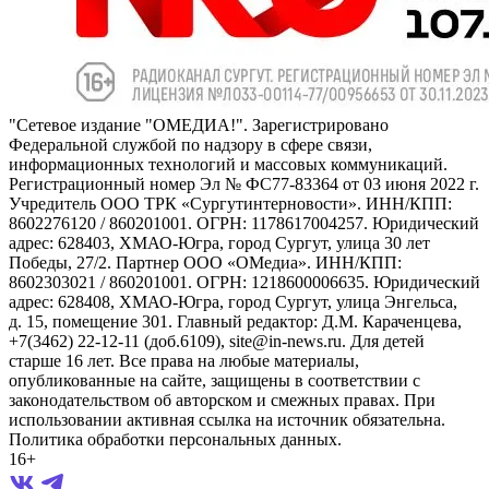
"Сетевое издание "ОМЕДИА!". Зарегистрировано
Федеральной службой по надзору в сфере связи,
информационных технологий и массовых коммуникаций.
Регистрационный номер Эл № ФС77-83364 от 03 июня 2022 г.
Учредитель ООО ТРК «Сургутинтерновости». ИНН/КПП:
8602276120 / 860201001. ОГРН: 1178617004257. Юридический
адрес: 628403, ХМАО-Югра, город Сургут, улица 30 лет
Победы, 27/2. Партнер ООО «ОМедиа». ИНН/КПП:
8602303021 / 860201001. ОГРН: 1218600006635. Юридический
адрес: 628408, ХМАО-Югра, город Сургут, улица Энгельса,
д. 15, помещение 301. Главный редактор: Д.М. Караченцева,
+7(3462) 22-12-11 (доб.6109), site@in-news.ru. Для детей
старше 16 лет. Все права на любые материалы,
опубликованные на сайте, защищены в соответствии с
законодательством об авторском и смежных правах. При
использовании активная ссылка на источник обязательна.
Политика обработки персональных данных.
16+