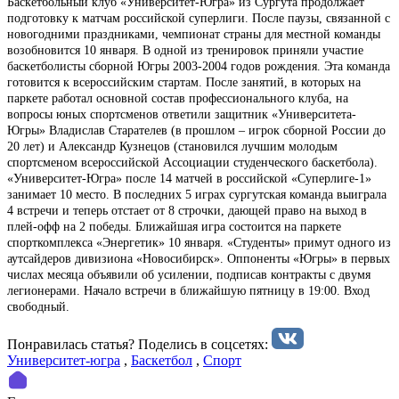
Баскетбольный клуб «Университет-Югра» из Сургута продолжает
подготовку к матчам российской суперлиги. После паузы, связанной с
новогодними праздниками, чемпионат страны для местной команды
возобновится 10 января. В одной из тренировок приняли участие
баскетболисты сборной Югры 2003-2004 годов рождения. Эта команда
готовится к всероссийским стартам. После занятий, в которых на
паркете работал основной состав профессионального клуба, на
вопросы юных спортсменов ответили защитник «Университета-
Югры» Владислав Старателев (в прошлом – игрок сборной России до
20 лет) и Александр Кузнецов (становился лучшим молодым
спортсменом всероссийской Ассоциации студенческого баскетбола).
«Университет-Югра» после 14 матчей в российской «Суперлиге-1»
занимает 10 место. В последних 5 играх сургутская команда выиграла
4 встречи и теперь отстает от 8 строчки, дающей право на выход в
плей-офф на 2 победы. Ближайшая игра состоится на паркете
спорткомплекса «Энергетик» 10 января. «Студенты» примут одного из
аутсайдеров дивизиона «Новосибирск». Оппоненты «Югры» в первых
числах месяца объявили об усилении, подписав контракты с двумя
легионерами. Начало встречи в ближайшую пятницу в 19:00. Вход
свободный.
Понравилась статья? Поделиcь в соцсетях:
Университет-югра
,
Баскетбол
,
Спорт