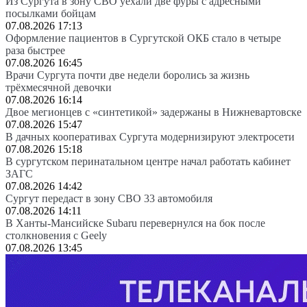
Из Сургута в зону СВО уехали две фуры с адресными
посылками бойцам
07.08.2026 17:13
Оформление пациентов в Сургутской ОКБ стало в четыре
раза быстрее
07.08.2026 16:45
Врачи Сургута почти две недели боролись за жизнь
трёхмесячной девочки
07.08.2026 16:14
Двое мегионцев с «синтетикой» задержаны в Нижневартовске
07.08.2026 15:47
В дачных кооперативах Сургута модернизируют электросети
07.08.2026 15:18
В сургутском перинатальном центре начал работать кабинет
ЗАГС
07.08.2026 14:42
Сургут передаст в зону СВО 33 автомобиля
07.08.2026 14:11
В Ханты-Мансийске Subaru перевернулся на бок после
столкновения с Geely
07.08.2026 13:45