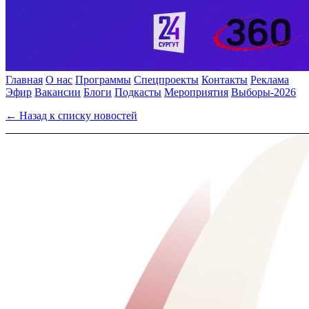
Главная
О нас
Программы
Спецпроекты
Контакты
Реклама
Эфир
Вакансии
Блоги
Подкасты
Мероприятия
Выборы-2026
← Назад к списку новостей