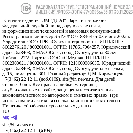
"Сетевое издание "ОМЕДИА!". Зарегистрировано
Федеральной службой по надзору в сфере связи,
информационных технологий и массовых коммуникаций.
Регистрационный номер Эл № ФС77-83364 от 03 июня 2022 г.
Учредитель ООО ТРК «Сургутинтерновости». ИНН/КПП:
8602276120 / 860201001. ОГРН: 1178617004257. Юридический
адрес: 628403, ХМАО-Югра, город Сургут, улица 30 лет
Победы, 27/2. Партнер ООО «ОМедиа». ИНН/КПП:
8602303021 / 860201001. ОГРН: 1218600006635. Юридический
адрес: 628408, ХМАО-Югра, город Сургут, улица Энгельса,
д. 15, помещение 301. Главный редактор: Д.М. Караченцева,
+7(3462) 22-12-11 (доб.6109), site@in-news.ru. Для детей
старше 16 лет. Все права на любые материалы,
опубликованные на сайте, защищены в соответствии с
законодательством об авторском и смежных правах. При
использовании активная ссылка на источник обязательна.
Политика обработки персональных данных.
16+
site@in-news.ru
+7(3462) 22-12-11 (6109)