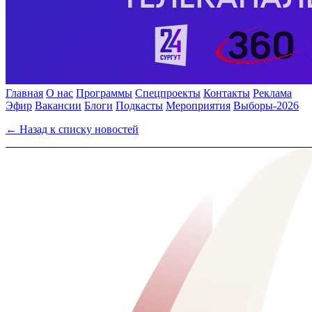
Главная
О нас
Программы
Спецпроекты
Контакты
Реклама
Эфир
Вакансии
Блоги
Подкасты
Мероприятия
Выборы-2026
← Назад к списку новостей