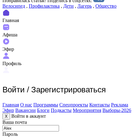
Понравилась статья? Поделиcь в соцсетях:
Велосипед
,
Профилактика
,
Дети
,
Лагерь
,
Общество
Главная
Афиша
Эфир
Профиль
Войти
/
Зарегистрироваться
Главная
О нас
Программы
Спецпроекты
Контакты
Реклама
Эфир
Вакансии
Блоги
Подкасты
Мероприятия
Выборы-2026
Войти в аккаунт
X
Ваша почта
Пароль