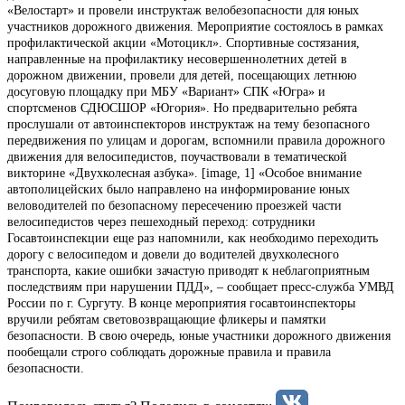
«Велостарт» и провели инструктаж велобезопасности для юных
участников дорожного движения. Мероприятие состоялось в рамках
профилактической акции «Мотоцикл». Спортивные состязания,
направленные на профилактику несовершеннолетних детей в
дорожном движении, провели для детей, посещающих летнюю
досуговую площадку при МБУ «Вариант» СПК «Югра» и
спортсменов СДЮСШОР «Югория». Но предварительно ребята
прослушали от автоинспекторов инструктаж на тему безопасного
передвижения по улицам и дорогам, вспомнили правила дорожного
движения для велосипедистов, поучаствовали в тематической
викторине «Двухколесная азбука». [image, 1] «Особое внимание
автополицейских было направлено на информирование юных
веловодителей по безопасному пересечению проезжей части
велосипедистов через пешеходный переход: сотрудники
Госавтоинспекции еще раз напомнили, как необходимо переходить
дорогу с велосипедом и довели до водителей двухколесного
транспорта, какие ошибки зачастую приводят к неблагоприятным
последствиям при нарушении ПДД», – сообщает пресс-служба УМВД
России по г. Сургуту. В конце мероприятия госавтоинспекторы
вручили ребятам световозвращающие фликеры и памятки
безопасности. В свою очередь, юные участники дорожного движения
пообещали строго соблюдать дорожные правила и правила
безопасности.