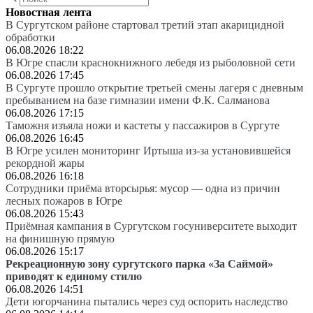
Новостная лента
В Сургутском районе стартовал третий этап акарицидной
обработки
06.08.2026 18:22
В Югре спасли краснокнижного лебедя из рыболовной сети
06.08.2026 17:45
В Сургуте прошло открытие третьей смены лагеря с дневным
пребыванием на базе гимназии имени Ф.К. Салманова
06.08.2026 17:15
Таможня изъяла ножи и кастеты у пассажиров в Сургуте
06.08.2026 16:45
В Югре усилен мониторинг Иртыша из-за установившейся
рекордной жары
06.08.2026 16:18
Сотрудники приёма вторсырья: мусор — одна из причин
лесных пожаров в Югре
06.08.2026 15:43
Приёмная кампания в Сургутском госуниверситете выходит
на финишную прямую
06.08.2026 15:17
Рекреационную зону сургутского парка «За Саймой»
приводят к единому стилю
06.08.2026 14:51
Дети югорчанина пытались через суд оспорить наследство