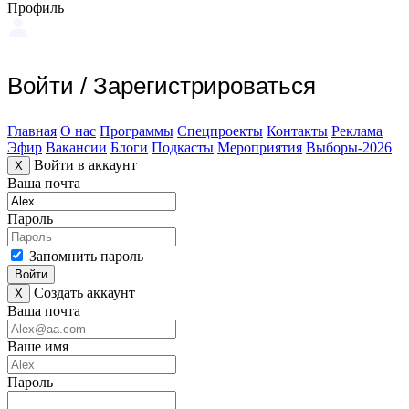
Профиль
Войти
/
Зарегистрироваться
Главная
О нас
Программы
Спецпроекты
Контакты
Реклама
Эфир
Вакансии
Блоги
Подкасты
Мероприятия
Выборы-2026
Войти в аккаунт
X
Ваша почта
Пароль
Запомнить пароль
Войти
Создать аккаунт
X
Ваша почта
Ваше имя
Пароль