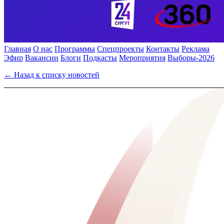
Главная
О нас
Программы
Спецпроекты
Контакты
Реклама
Эфир
Вакансии
Блоги
Подкасты
Мероприятия
Выборы-2026
← Назад к списку новостей