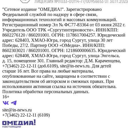
"Сетевое издание "ОМЕДИА!". Зарегистрировано
Федеральной службой по надзору в сфере связи,
информационных технологий и массовых коммуникаций.
Регистрационный номер Эл № ФС77-83364 от 03 июня 2022 г.
Учредитель ООО ТРК «Сургутинтерновости». ИНН/КПП:
8602276120 / 860201001. ОГРН: 1178617004257. Юридический
адрес: 628403, ХМАО-Югра, город Сургут, улица 30 лет
Победы, 27/2. Партнер ООО «ОМедиа». ИНН/КПП:
8602303021 / 860201001. ОГРН: 1218600006635. Юридический
адрес: 628408, ХМАО-Югра, город Сургут, улица Энгельса,
д. 15, помещение 301. Главный редактор: Д.М. Караченцева,
+7(3462) 22-12-11 (доб.6109), site@in-news.ru. Для детей
старше 16 лет. Все права на любые материалы,
опубликованные на сайте, защищены в соответствии с
законодательством об авторском и смежных правах. При
использовании активная ссылка на источник обязательна.
Политика обработки персональных данных.
16+
site@in-news.ru
+7(3462) 22-12-11 (6109)