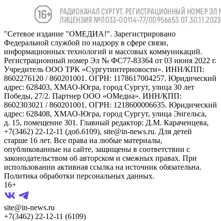
"Сетевое издание "ОМЕДИА!". Зарегистрировано
Федеральной службой по надзору в сфере связи,
информационных технологий и массовых коммуникаций.
Регистрационный номер Эл № ФС77-83364 от 03 июня 2022 г.
Учредитель ООО ТРК «Сургутинтерновости». ИНН/КПП:
8602276120 / 860201001. ОГРН: 1178617004257. Юридический
адрес: 628403, ХМАО-Югра, город Сургут, улица 30 лет
Победы, 27/2. Партнер ООО «ОМедиа». ИНН/КПП:
8602303021 / 860201001. ОГРН: 1218600006635. Юридический
адрес: 628408, ХМАО-Югра, город Сургут, улица Энгельса,
д. 15, помещение 301. Главный редактор: Д.М. Караченцева,
+7(3462) 22-12-11 (доб.6109), site@in-news.ru. Для детей
старше 16 лет. Все права на любые материалы,
опубликованные на сайте, защищены в соответствии с
законодательством об авторском и смежных правах. При
использовании активная ссылка на источник обязательна.
Политика обработки персональных данных.
16+
site@in-news.ru
+7(3462) 22-12-11 (6109)