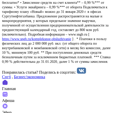
бесплатно* • Зачисление средств на счет клиента** – 0,99 %*** от
суммы. • Услуги эквайринга – 0,99 %*** от оборота Подключиться к
тарифному плану «Новый» можно до 31 января 2020 г. в офисах
Сургутнефтегазбанка. Предложение распространяется на малые и
микропредприятия, у которых предельное значение выручки,
полученной от осуществления предпринимательской деятельности за
предшествующий календарный год, составляет до 800 млн руб.
(включительно). Подробная информация – www.sngb.ru [
https://www.sngb.ru/kompleksnoe-obsluzhivanie
] . * Платежи в пользу
физических лиц до 2 000 000 руб. вкл. (от общего оборота по
внутрибанковской и межбанковской сети) в месяц без комиссии, далее
10 %, минимум 100 руб. ** При поступлении денежных средств
безналичным путем за исключением бюджетных платежей. *** Ставка
0,99 % действительна до 31.01.2020, далее 1 % от суммы зачисления.
Понравилась статья? Поделиcь в соцсетях:
Снгб
,
Бизнес/экономика
Главная
Афиша
Эфир