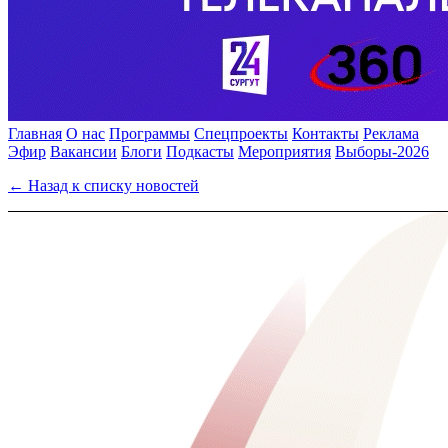
Главная
О нас
Программы
Спецпроекты
Контакты
Реклама
Эфир
Вакансии
Блоги
Подкасты
Мероприятия
Выборы-2026
← Назад к списку новостей