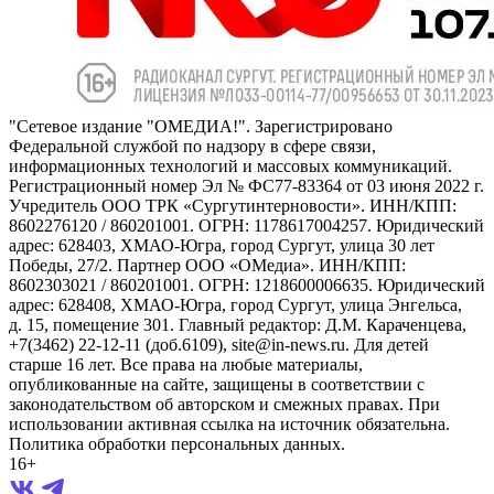
"Сетевое издание "ОМЕДИА!". Зарегистрировано
Федеральной службой по надзору в сфере связи,
информационных технологий и массовых коммуникаций.
Регистрационный номер Эл № ФС77-83364 от 03 июня 2022 г.
Учредитель ООО ТРК «Сургутинтерновости». ИНН/КПП:
8602276120 / 860201001. ОГРН: 1178617004257. Юридический
адрес: 628403, ХМАО-Югра, город Сургут, улица 30 лет
Победы, 27/2. Партнер ООО «ОМедиа». ИНН/КПП:
8602303021 / 860201001. ОГРН: 1218600006635. Юридический
адрес: 628408, ХМАО-Югра, город Сургут, улица Энгельса,
д. 15, помещение 301. Главный редактор: Д.М. Караченцева,
+7(3462) 22-12-11 (доб.6109), site@in-news.ru. Для детей
старше 16 лет. Все права на любые материалы,
опубликованные на сайте, защищены в соответствии с
законодательством об авторском и смежных правах. При
использовании активная ссылка на источник обязательна.
Политика обработки персональных данных.
16+