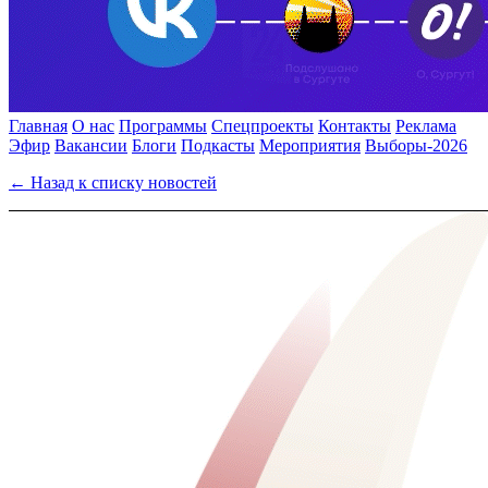
Главная
О нас
Программы
Спецпроекты
Контакты
Реклама
Эфир
Вакансии
Блоги
Подкасты
Мероприятия
Выборы-2026
← Назад к списку новостей