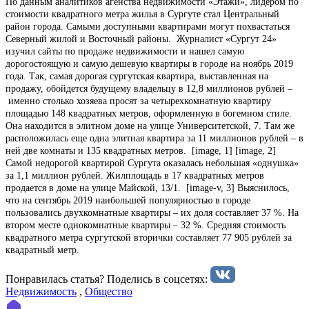
По данным аналитиков агенства недвижимости «Этажи», лидером по
стоимости квадратного метра жилья в Сургуте стал Центральный
район города. Самыми доступными квартирами могут похвастаться
Северный жилой и Восточный районы. Журналист «Сургут 24»
изучил сайты по продаже недвижимости и нашел самую
дорогостоящую и самую дешевую квартиры в городе на ноябрь 2019
года. Так, самая дорогая сургутская квартира, выставленная на
продажу, обойдется будущему владельцу в 12,8 миллионов рублей –
именно столько хозяева просят за четырехкомнатную квартиру
площадью 148 квадратных метров, оформленную в богемном стиле.
Она находится в элитном доме на улице Университетской, 7. Там же
расположилась еще одна элитная квартира за 11 миллионов рублей – в
ней две комнаты и 135 квадратных метров. [image, 1] [image, 2]
Самой недорогой квартирой Сургута оказалась небольшая «однушка»
за 1,1 миллион рублей. Жилплощадь в 17 квадратных метров
продается в доме на улице Майской, 13/1. [image-v, 3] Выяснилось,
что на сентябрь 2019 наибольшей популярностью в городе
пользовались двухкомнатные квартиры – их доля составляет 37 %. На
втором месте однокомнатные квартиры – 32 %. Средняя стоимость
квадратного метра сургутской вторички составляет 77 905 рублей за
квадратный метр.
Понравилась статья? Поделиcь в соцсетях:
Недвижимость
,
Общество