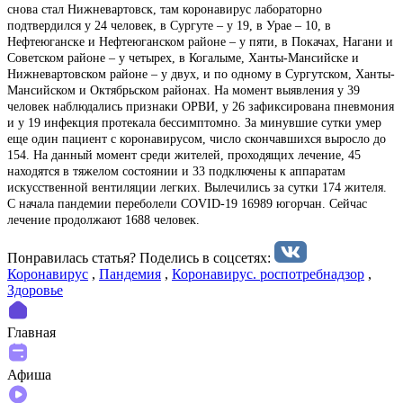
снова стал Нижневартовск, там коронавирус лабораторно
подтвердился у 24 человек, в Сургуте – у 19, в Урае – 10, в
Нефтеюганске и Нефтеюганском районе – у пяти, в Покачах, Нагани и
Советском районе – у четырех, в Когалыме, Ханты-Мансийске и
Нижневартовском районе – у двух, и по одному в Сургутском, Ханты-
Мансийском и Октябрьском районах. На момент выявления у 39
человек наблюдались признаки ОРВИ, у 26 зафиксирована пневмония
и у 19 инфекция протекала бессимптомно. За минувшие сутки умер
еще один пациент с коронавирусом, число скончавшихся выросло до
154. На данный момент среди жителей, проходящих лечение, 45
находятся в тяжелом состоянии и 33 подключены к аппаратам
искусственной вентиляции легких. Вылечились за сутки 174 жителя.
С начала пандемии переболели COVID-19 16989 югорчан. Сейчас
лечение продолжают 1688 человек.
Понравилась статья? Поделиcь в соцсетях:
Коронавирус
,
Пандемия
,
Коронавирус. роспотребнадзор
,
Здоровье
Главная
Афиша