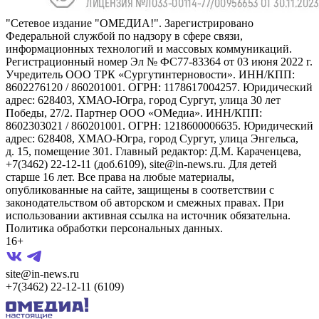
"Сетевое издание "ОМЕДИА!". Зарегистрировано
Федеральной службой по надзору в сфере связи,
информационных технологий и массовых коммуникаций.
Регистрационный номер Эл № ФС77-83364 от 03 июня 2022 г.
Учредитель ООО ТРК «Сургутинтерновости». ИНН/КПП:
8602276120 / 860201001. ОГРН: 1178617004257. Юридический
адрес: 628403, ХМАО-Югра, город Сургут, улица 30 лет
Победы, 27/2. Партнер ООО «ОМедиа». ИНН/КПП:
8602303021 / 860201001. ОГРН: 1218600006635. Юридический
адрес: 628408, ХМАО-Югра, город Сургут, улица Энгельса,
д. 15, помещение 301. Главный редактор: Д.М. Караченцева,
+7(3462) 22-12-11 (доб.6109), site@in-news.ru. Для детей
старше 16 лет. Все права на любые материалы,
опубликованные на сайте, защищены в соответствии с
законодательством об авторском и смежных правах. При
использовании активная ссылка на источник обязательна.
Политика обработки персональных данных.
16+
site@in-news.ru
+7(3462) 22-12-11 (6109)