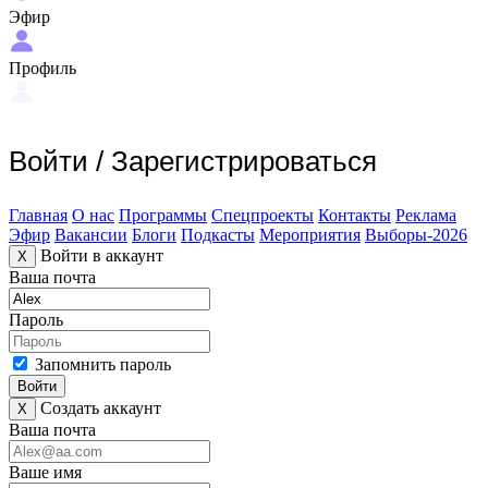
Эфир
Профиль
Войти
/
Зарегистрироваться
Главная
О нас
Программы
Спецпроекты
Контакты
Реклама
Эфир
Вакансии
Блоги
Подкасты
Мероприятия
Выборы-2026
Войти в аккаунт
X
Ваша почта
Пароль
Запомнить пароль
Войти
Создать аккаунт
X
Ваша почта
Ваше имя