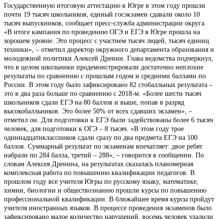
Государственную итоговую аттестацию в Югре в этом году прошли
почти 19 тысяч школьников, единый госэкзамен сдавали около 10
тысяч выпускников, сообщает пресс-служба администрации округа.
«В итоге кампания по проведению ОГЭ и ЕГЭ в Югре прошла на
хорошем уровне. Это процесс с участием тысяч людей, тысяч единиц
техники», – отметил директор окружного департамента образования и
молодежной политики Алексей Дренин. Глава ведомства подчеркнул,
что в целом школьники продемонстрировали достаточно неплохие
результаты по сравнению с прошлым годом и средними баллами по
России. В этом году было зафиксировано 82 стобалльных результата –
это в два раза больше по сравнению с 2018-м. «Более шести тысяч
школьников сдали ЕГЭ на 80 баллов и выше, попав в разряд
высокобалльников. Это более 50% от всех сдавших экзамен», –
отметил он. Для подготовки к ЕГЭ были задействованы более 6 тысяч
человек, для подготовки к ОГЭ – 8 тысяч. «В этом году трое
одиннадцатиклассников сдали сразу по два предмета ЕГЭ на 100
баллов. Суммарный результат по экзаменам впечатляет: двое ребят
набрали по 284 балла, третий – 288», – говорится в сообщении. По
словам Алексея Дренина, на результатах сказалась планомерная
комплексная работа по повышению квалификации педагогов. В
прошлом году все учителя Югры по русскому языку, математике,
химии, биологии и обществознанию прошли курсы по повышению
профессиональной квалификации. В ближайшее время курсы пройдут
учителя иностранных языков. В процессе проведения экзаменов было
зафиксировано малое количество нарушений, восемь человек удалили