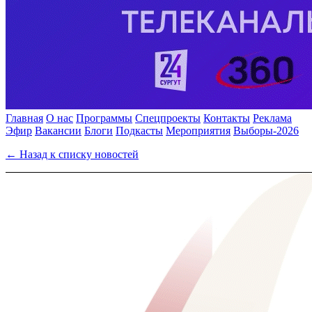
Главная
О нас
Программы
Спецпроекты
Контакты
Реклама
Эфир
Вакансии
Блоги
Подкасты
Мероприятия
Выборы-2026
← Назад к списку новостей