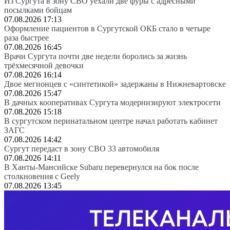
Из Сургута в зону СВО уехали две фуры с адресными
посылками бойцам
07.08.2026 17:13
Оформление пациентов в Сургутской ОКБ стало в четыре
раза быстрее
07.08.2026 16:45
Врачи Сургута почти две недели боролись за жизнь
трёхмесячной девочки
07.08.2026 16:14
Двое мегионцев с «синтетикой» задержаны в Нижневартовске
07.08.2026 15:47
В дачных кооперативах Сургута модернизируют электросети
07.08.2026 15:18
В сургутском перинатальном центре начал работать кабинет
ЗАГС
07.08.2026 14:42
Сургут передаст в зону СВО 33 автомобиля
07.08.2026 14:11
В Ханты-Мансийске Subaru перевернулся на бок после
столкновения с Geely
07.08.2026 13:45