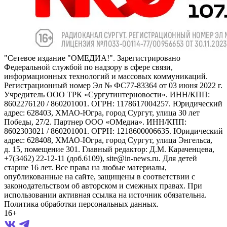
"Сетевое издание "ОМЕДИА!". Зарегистрировано
Федеральной службой по надзору в сфере связи,
информационных технологий и массовых коммуникаций.
Регистрационный номер Эл № ФС77-83364 от 03 июня 2022 г.
Учредитель ООО ТРК «Сургутинтерновости». ИНН/КПП:
8602276120 / 860201001. ОГРН: 1178617004257. Юридический
адрес: 628403, ХМАО-Югра, город Сургут, улица 30 лет
Победы, 27/2. Партнер ООО «ОМедиа». ИНН/КПП:
8602303021 / 860201001. ОГРН: 1218600006635. Юридический
адрес: 628408, ХМАО-Югра, город Сургут, улица Энгельса,
д. 15, помещение 301. Главный редактор: Д.М. Караченцева,
+7(3462) 22-12-11 (доб.6109), site@in-news.ru. Для детей
старше 16 лет. Все права на любые материалы,
опубликованные на сайте, защищены в соответствии с
законодательством об авторском и смежных правах. При
использовании активная ссылка на источник обязательна.
Политика обработки персональных данных.
16+