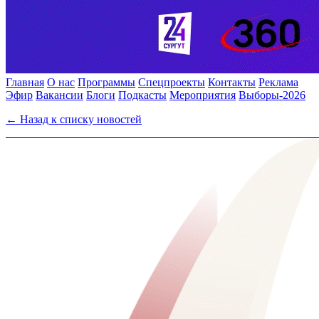
Главная
О нас
Программы
Спецпроекты
Контакты
Реклама
Эфир
Вакансии
Блоги
Подкасты
Мероприятия
Выборы-2026
← Назад к списку новостей