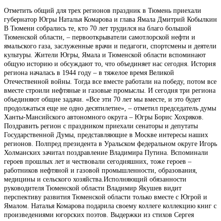
Отметить общий для трех регионов праздник в Тюмень приехали
губернатор Югры Наталья Комарова и глава Ямала Дмитрий Кобылкин
В Тюмени собрались те, кто 70 лет трудился на благо большой
Тюменской области, – первооткрыватели самотлорской нефти и
ямальского газа, заслуженные врачи и педагоги, спортсмены и деятели
культуры. Жители Югры, Ямала и Тюменской области вспоминают
общую историю и обсуждают то, что объединяет нас сегодня. История
региона началась в 1944 году – в тяжелое время Великой
Отечественной войны. Тогда все вместе работали на победу, потом все
вместе строили нефтяные и газовые промыслы. И сегодня три региона
объединяют общие задачи. «Все эти 70 лет мы вместе, и это будет
продолжаться еще не одно десятилетие», – отметил председатель думы
Ханты-Мансийского автономного округа – Югры Борис Хохряков.
Поздравить регион с праздником приехали сенаторы и депутаты
Государственной Думы, представляющие в Москве интересы наших
регионов. Полпред президента в Уральском федеральном округе Игорь
Холманских зачитал поздравление Владимира Путина. Вспоминали
героев прошлых лет и чествовали сегодняшних, тоже героев –
работников нефтяной и газовой промышленности, образования,
медицины и сельского хозяйства.Исполняющий обязанности
руководителя Тюменской области Владимир Якушев видит
перспективу развития Тюменской области только вместе с Югрой и
Ямалом. Наталья Комарова подарила своему коллеге коллекцию книг с
произведениями югорских поэтов. Выдержки из стихов Сергея