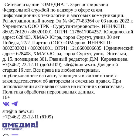
"Сетевое издание "ОМЕДИА!". Зарегистрировано
Федеральной службой по надзору в сфере связи,
информационных технологий и массовых коммуникаций.
Регистрационный номер Эл № ФС77-83364 от 03 июня 2022 г.
Учредитель ООО ТРК «Сургутинтерновости». ИНН/КПП:
8602276120 / 860201001. ОГРН: 1178617004257. Юридический
адрес: 628403, ХМАО-Югра, город Сургут, улица 30 лет
Победы, 27/2. Партнер ООО «ОМедиа». ИНН/КПП:
8602303021 / 860201001. ОГРН: 1218600006635. Юридический
адрес: 628408, ХМАО-Югра, город Сургут, улица Энгельса,
д. 15, помещение 301. Главный редактор: Д.М. Караченцева,
+7(3462) 22-12-11 (доб.6109), site@in-news.ru. Для детей
старше 16 лет. Все права на любые материалы,
опубликованные на сайте, защищены в соответствии с
законодательством об авторском и смежных правах. При
использовании активная ссылка на источник обязательна.
Политика обработки персональных данных.
16+
site@in-news.ru
+7(3462) 22-12-11 (6109)