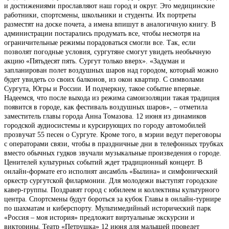
и достижениями прославляют наш город и округ. Это медицинские
работники, спортсмены, школьники и студенты. Их портреты
разместят на доске почета, а имена впишут в аналогичную книгу. В
администрации постарались продумать все, чтобы несмотря на
ограничительные режимы порадоваться смогли все. Так, если
позволят погодные условия, сургутяне смогут увидеть необычную
акцию «Пятьдесят пять. Сургут только вверх». «Задуман и
запланирован полет воздушных шаров над городом, который можно
будет увидеть со своих балконов, из окон квартир. С символами
Сургута, Югры и России. И подчеркну, такое событие впервые.
Надеемся, что после выхода из режима самоизоляции такая традиция
появится в городе, как фестиваль воздушных шаров», – отметила
заместитель главы города Анна Томазова. 12 июня из динамиков
городской аудиосистемы и курсирующих по городу автомобилей
прозвучат 55 песен о Сургуте. Кроме того, в мэрии ведут переговоры
с операторами связи, чтобы в праздничные дни в телефонных трубках
вместо обычных гудков звучали музыкальные произведения о городе.
Ценителей культурных событий ждет традиционный концерт. В
онлайн-формате его исполнят ансамбль «Былина» и симфонический
оркестр сургутской филармонии. Для молодежи выступят городские
кавер-группы. Поздравят город с юбилеем и коллективы культурного
центра. Спортсмены будут бороться за кубок Главы в онлайн-турнире
по шахматам и киберспорту. Мультимедийный исторический парк
«Россия – моя история» предложит виртуальные экскурсии и
викторины. Театр «Петрушка» 12 июня для малышей проведет