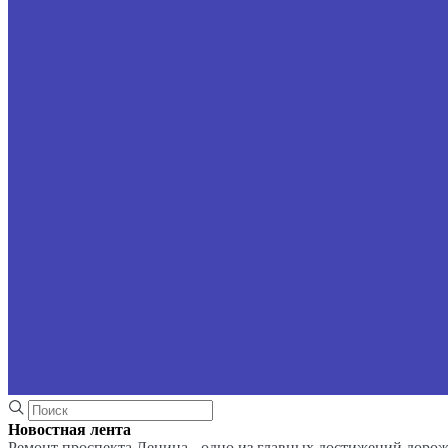
Новостная лента
Ремонт проспекта Ленина - одно из главных достижений доро