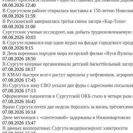
08.08.2026 12:40
В Сургутском районе открылась выставка к 150-летию Николая
08.08.2026 11:59
В Русскинской завершилась третья смена лагеря «Кар-Тохи»
08.08.2026 11:00
Сургутские ученые исследуют, как добыть трудноизвлекаемую
08.08.2026 10:03
В Сургуте появился еще один мурал на фасаде городского пре
08.08.2026 9:15
В День коренных народов мира югорский фильм «Вуся Вулаты»
07.08.2026 18:50
В Сургуте впервые организовали детский баскетбольный лагер
07.08.2026 18:17
В ХМАО быстрее всего растут зарплаты у нефтяников, аграрие
07.08.2026 17:45
Из Сургута в зону СВО уехали две фуры с адресными посылка
07.08.2026 17:13
Оформление пациентов в Сургутской ОКБ стало в четыре раза 
07.08.2026 16:45
Врачи Сургута почти две недели боролись за жизнь трёхмесяч
07.08.2026 16:14
Двое мегионцев с «синтетикой» задержаны в Нижневартовске
07.08.2026 15:47
В дачных кооперативах Сургута модернизируют электросети