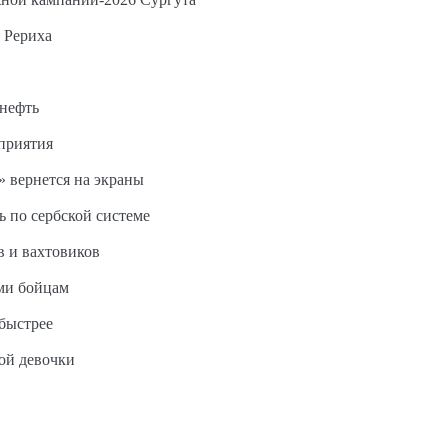
 Рериха
 нефть
дприятия
 вернется на экраны
ь по сербской системе
в и вахтовиков
ми бойцам
быстрее
ной девочки