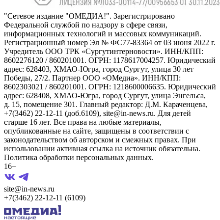
"Сетевое издание "ОМЕДИА!". Зарегистрировано
Федеральной службой по надзору в сфере связи,
информационных технологий и массовых коммуникаций.
Регистрационный номер Эл № ФС77-83364 от 03 июня 2022 г.
Учредитель ООО ТРК «Сургутинтерновости». ИНН/КПП:
8602276120 / 860201001. ОГРН: 1178617004257. Юридический
адрес: 628403, ХМАО-Югра, город Сургут, улица 30 лет
Победы, 27/2. Партнер ООО «ОМедиа». ИНН/КПП:
8602303021 / 860201001. ОГРН: 1218600006635. Юридический
адрес: 628408, ХМАО-Югра, город Сургут, улица Энгельса,
д. 15, помещение 301. Главный редактор: Д.М. Караченцева,
+7(3462) 22-12-11 (доб.6109), site@in-news.ru. Для детей
старше 16 лет. Все права на любые материалы,
опубликованные на сайте, защищены в соответствии с
законодательством об авторском и смежных правах. При
использовании активная ссылка на источник обязательна.
Политика обработки персональных данных.
16+
site@in-news.ru
+7(3462) 22-12-11 (6109)