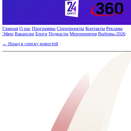
Главная
О нас
Программы
Спецпроекты
Контакты
Реклама
Эфир
Вакансии
Блоги
Подкасты
Мероприятия
Выборы-2026
← Назад к списку новостей