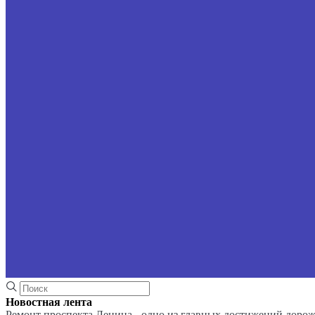
Новостная лента
Ремонт проспекта Ленина - одно из главных достижений доро