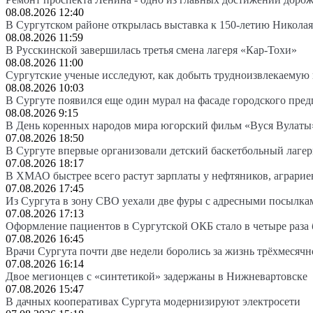
08.08.2026 12:40
В Сургутском районе открылась выставка к 150-летию Николая
08.08.2026 11:59
В Русскинской завершилась третья смена лагеря «Кар-Тохи»
08.08.2026 11:00
Сургутские ученые исследуют, как добыть трудноизвлекаемую
08.08.2026 10:03
В Сургуте появился еще один мурал на фасаде городского пре
08.08.2026 9:15
В День коренных народов мира югорский фильм «Вуся Вулаты»
07.08.2026 18:50
В Сургуте впервые организовали детский баскетбольный лагер
07.08.2026 18:17
В ХМАО быстрее всего растут зарплаты у нефтяников, аграрие
07.08.2026 17:45
Из Сургута в зону СВО уехали две фуры с адресными посылка
07.08.2026 17:13
Оформление пациентов в Сургутской ОКБ стало в четыре раза 
07.08.2026 16:45
Врачи Сургута почти две недели боролись за жизнь трёхмесяч
07.08.2026 16:14
Двое мегионцев с «синтетикой» задержаны в Нижневартовске
07.08.2026 15:47
В дачных кооперативах Сургута модернизируют электросети