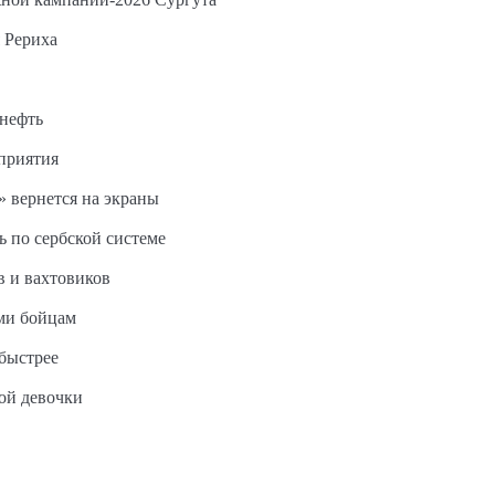
 Рериха
 нефть
дприятия
 вернется на экраны
ь по сербской системе
в и вахтовиков
ми бойцам
быстрее
ной девочки