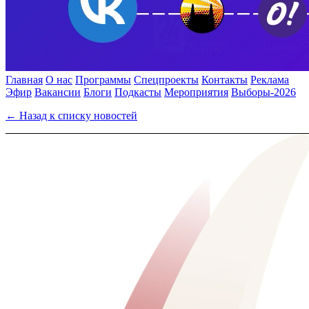
Главная
О нас
Программы
Спецпроекты
Контакты
Реклама
Эфир
Вакансии
Блоги
Подкасты
Мероприятия
Выборы-2026
← Назад к списку новостей