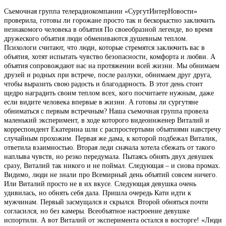
Съемочная группа телерадиокомпании «СургутИнтерНовости»
проверила, готовы ли горожане просто так и бескорыстно заключить
незнакомого человека в объятия По своеобразной легенде, во время
дружеского объятия люди обмениваются душевным теплом.
Психологи считают, что люди, которые стремятся заключить вас в
объятия, хотят испытать чувство безопасности, комфорта и любви. А
объятия сопровождают нас на протяжении всей жизни. Мы обнимаем
друзей и родных при встрече, после разлуки, обнимаем друг друга,
чтобы выразить свою радость и благодарность. В этот день стоит
щедро наградить своим теплом всех, кого посчитаете нужным, даже
если видите человека впервые в жизни. А готовы ли сургутяне
обниматься с первым встречным? Наша съемочная группа провела
маленький эксперимент, в ходе которого видеоинженер Виталий и
корреспондент Екатерина шли с распростертыми объятиями навстречу
случайным прохожим. Первая же дама, к которой подбежал Виталик,
ответила взаимностью. Вторая леди сначала хотела сбежать от такого
наплыва чувств, но резко передумала. Пытаясь обнять двух девушек
сразу, Виталий так никого и не поймал. Следующая – и снова промах.
Видимо, люди не знали про Всемирный день объятий совсем ничего.
Или Виталий просто не в их вкусе. Следующая девушка очень
удивилась, но обнять себя дала. Пришла очередь Кати идти к
мужчинам. Первый засмущался и скрылся. Второй обняться почти
согласился, но без камеры. Всеобъятное настроение девушке
испортили. А вот Виталий от эксперимента остался в восторге! «Люди