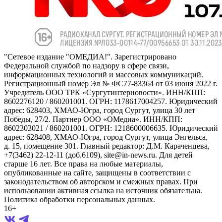
"Сетевое издание "ОМЕДИА!". Зарегистрировано
Федеральной службой по надзору в сфере связи,
информационных технологий и массовых коммуникаций.
Регистрационный номер Эл № ФС77-83364 от 03 июня 2022 г.
Учредитель ООО ТРК «Сургутинтерновости». ИНН/КПП:
8602276120 / 860201001. ОГРН: 1178617004257. Юридический
адрес: 628403, ХМАО-Югра, город Сургут, улица 30 лет
Победы, 27/2. Партнер ООО «ОМедиа». ИНН/КПП:
8602303021 / 860201001. ОГРН: 1218600006635. Юридический
адрес: 628408, ХМАО-Югра, город Сургут, улица Энгельса,
д. 15, помещение 301. Главный редактор: Д.М. Караченцева,
+7(3462) 22-12-11 (доб.6109), site@in-news.ru. Для детей
старше 16 лет. Все права на любые материалы,
опубликованные на сайте, защищены в соответствии с
законодательством об авторском и смежных правах. При
использовании активная ссылка на источник обязательна.
Политика обработки персональных данных.
16+