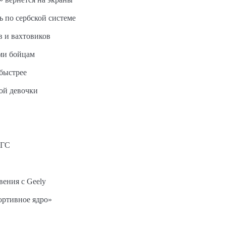
ь по сербской системе
в и вахтовиков
ми бойцам
быстрее
ной девочки
АГС
вения с Geely
ортивное ядро»