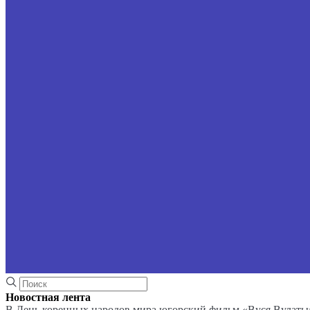
Новостная лента
В День коренных народов мира югорский фильм «Вуся Вулаты»