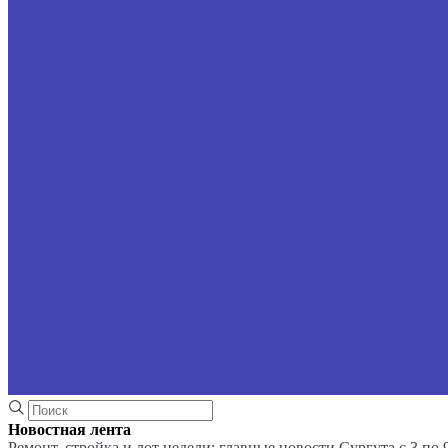
Новостная лента
Ремонт, стройка и лот недели: главные новости Сургута с 3 по 