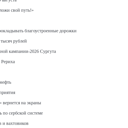
ложи свой путь!»
прокладывать благоустроенные дорожки
 тысяч рублей
жной кампании-2026 Сургута
 Рериха
 нефть
дприятия
 вернется на экраны
ь по сербской системе
в и вахтовиков