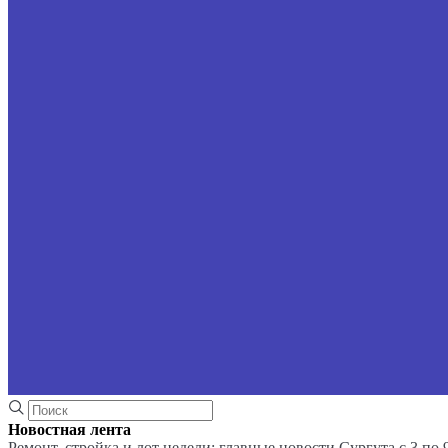
Новостная лента
Ремонт, стройка и лот недели: главные новости Сургута с 3 по 