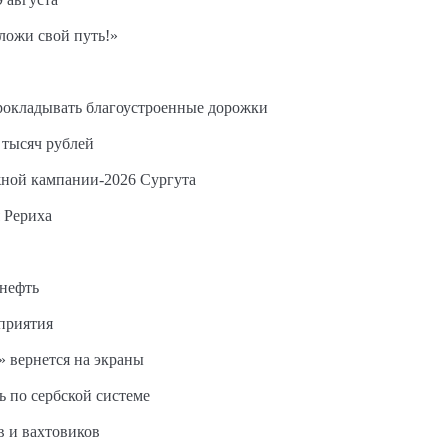
ложи свой путь!»
прокладывать благоустроенные дорожки
 тысяч рублей
жной кампании-2026 Сургута
 Рериха
 нефть
дприятия
 вернется на экраны
ь по сербской системе
в и вахтовиков