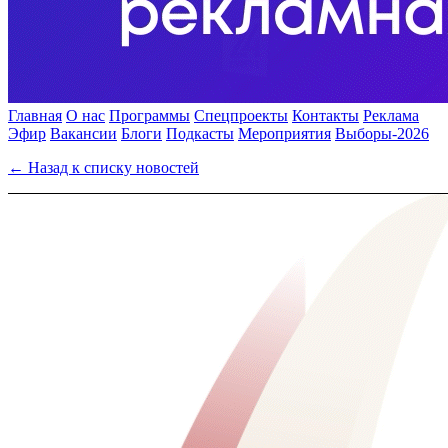
Главная
О нас
Программы
Спецпроекты
Контакты
Реклама
Эфир
Вакансии
Блоги
Подкасты
Мероприятия
Выборы-2026
← Назад к списку новостей