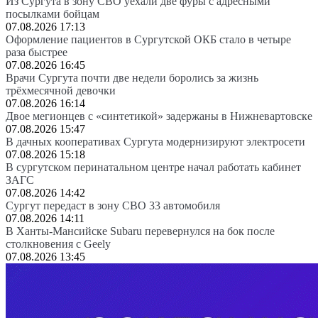
Из Сургута в зону СВО уехали две фуры с адресными
посылками бойцам
07.08.2026 17:13
Оформление пациентов в Сургутской ОКБ стало в четыре
раза быстрее
07.08.2026 16:45
Врачи Сургута почти две недели боролись за жизнь
трёхмесячной девочки
07.08.2026 16:14
Двое мегионцев с «синтетикой» задержаны в Нижневартовске
07.08.2026 15:47
В дачных кооперативах Сургута модернизируют электросети
07.08.2026 15:18
В сургутском перинатальном центре начал работать кабинет
ЗАГС
07.08.2026 14:42
Сургут передаст в зону СВО 33 автомобиля
07.08.2026 14:11
В Ханты-Мансийске Subaru перевернулся на бок после
столкновения с Geely
07.08.2026 13:45