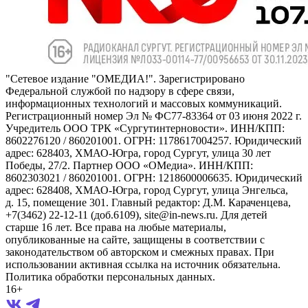
"Сетевое издание "ОМЕДИА!". Зарегистрировано
Федеральной службой по надзору в сфере связи,
информационных технологий и массовых коммуникаций.
Регистрационный номер Эл № ФС77-83364 от 03 июня 2022 г.
Учредитель ООО ТРК «Сургутинтерновости». ИНН/КПП:
8602276120 / 860201001. ОГРН: 1178617004257. Юридический
адрес: 628403, ХМАО-Югра, город Сургут, улица 30 лет
Победы, 27/2. Партнер ООО «ОМедиа». ИНН/КПП:
8602303021 / 860201001. ОГРН: 1218600006635. Юридический
адрес: 628408, ХМАО-Югра, город Сургут, улица Энгельса,
д. 15, помещение 301. Главный редактор: Д.М. Караченцева,
+7(3462) 22-12-11 (доб.6109), site@in-news.ru. Для детей
старше 16 лет. Все права на любые материалы,
опубликованные на сайте, защищены в соответствии с
законодательством об авторском и смежных правах. При
использовании активная ссылка на источник обязательна.
Политика обработки персональных данных.
16+