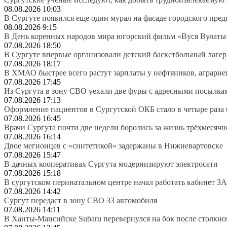
08.08.2026 10:03
В Сургуте появился еще один мурал на фасаде городского пре
08.08.2026 9:15
В День коренных народов мира югорский фильм «Вуся Вулаты»
07.08.2026 18:50
В Сургуте впервые организовали детский баскетбольный лагер
07.08.2026 18:17
В ХМАО быстрее всего растут зарплаты у нефтяников, аграрие
07.08.2026 17:45
Из Сургута в зону СВО уехали две фуры с адресными посылка
07.08.2026 17:13
Оформление пациентов в Сургутской ОКБ стало в четыре раза 
07.08.2026 16:45
Врачи Сургута почти две недели боролись за жизнь трёхмесяч
07.08.2026 16:14
Двое мегионцев с «синтетикой» задержаны в Нижневартовске
07.08.2026 15:47
В дачных кооперативах Сургута модернизируют электросети
07.08.2026 15:18
В сургутском перинатальном центре начал работать кабинет З
07.08.2026 14:42
Сургут передаст в зону СВО 33 автомобиля
07.08.2026 14:11
В Ханты-Мансийске Subaru перевернулся на бок после столкно