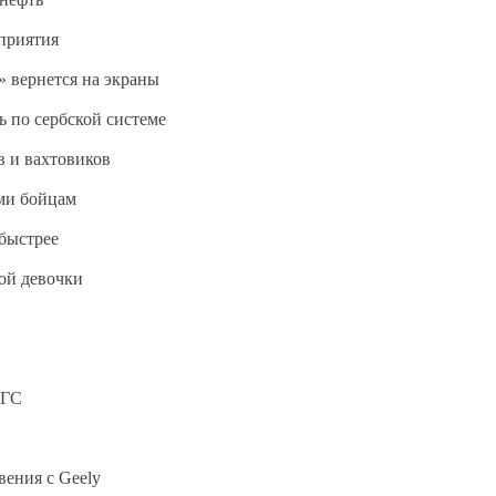
дприятия
 вернется на экраны
ь по сербской системе
в и вахтовиков
ми бойцам
быстрее
ной девочки
АГС
вения с Geely