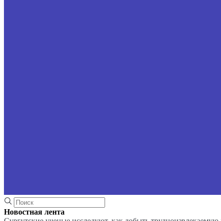
Новостная лента
Сургутские ученые исследуют, как добыть трудноизвлекаемую