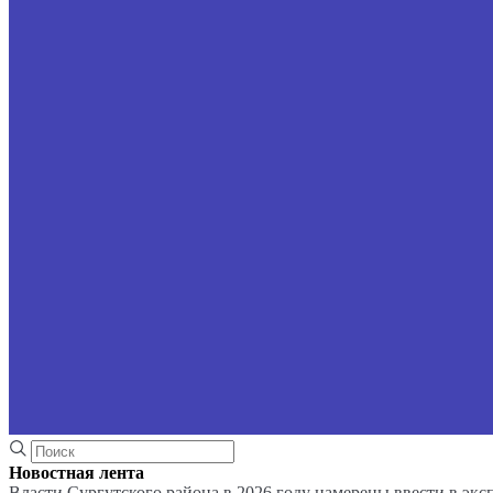
Новостная лента
Власти Сургутского района в 2026 году намерены ввести в эк