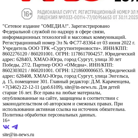
"Сетевое издание "ОМЕДИА!". Зарегистрировано
Федеральной службой по надзору в сфере связи,
информационных технологий и массовых коммуникаций.
Регистрационный номер Эл № ФС77-83364 от 03 июня 2022 г.
Учредитель ООО ТРК «Сургутинтерновости». ИНН/КПП:
8602276120 / 860201001. ОГРН: 1178617004257. Юридический
адрес: 628403, ХМАО-Югра, город Сургут, улица 30 лет
Победы, 27/2. Партнер ООО «ОМедиа». ИНН/КПП:
8602303021 / 860201001. ОГРН: 1218600006635. Юридический
адрес: 628408, ХМАО-Югра, город Сургут, улица Энгельса,
д. 15, помещение 301. Главный редактор: Д.М. Караченцева,
+7(3462) 22-12-11 (доб.6109), site@in-news.ru. Для детей
старше 16 лет. Все права на любые материалы,
опубликованные на сайте, защищены в соответствии с
законодательством об авторском и смежных правах. При
использовании активная ссылка на источник обязательна.
Политика обработки персональных данных.
16+
site@in-news.ru