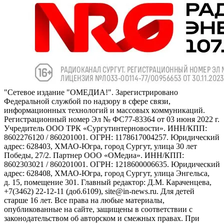
"Сетевое издание "ОМЕДИА!". Зарегистрировано
Федеральной службой по надзору в сфере связи,
информационных технологий и массовых коммуникаций.
Регистрационный номер Эл № ФС77-83364 от 03 июня 2022 г.
Учредитель ООО ТРК «Сургутинтерновости». ИНН/КПП:
8602276120 / 860201001. ОГРН: 1178617004257. Юридический
адрес: 628403, ХМАО-Югра, город Сургут, улица 30 лет
Победы, 27/2. Партнер ООО «ОМедиа». ИНН/КПП:
8602303021 / 860201001. ОГРН: 1218600006635. Юридический
адрес: 628408, ХМАО-Югра, город Сургут, улица Энгельса,
д. 15, помещение 301. Главный редактор: Д.М. Караченцева,
+7(3462) 22-12-11 (доб.6109), site@in-news.ru. Для детей
старше 16 лет. Все права на любые материалы,
опубликованные на сайте, защищены в соответствии с
законодательством об авторском и смежных правах. При