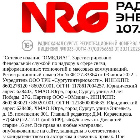
"Сетевое издание "ОМЕДИА!". Зарегистрировано
Федеральной службой по надзору в сфере связи,
информационных технологий и массовых коммуникаций.
Регистрационный номер Эл № ФС77-83364 от 03 июня 2022 г.
Учредитель ООО ТРК «Сургутинтерновости». ИНН/КПП:
8602276120 / 860201001. ОГРН: 1178617004257. Юридический
адрес: 628403, ХМАО-Югра, город Сургут, улица 30 лет
Победы, 27/2. Партнер ООО «ОМедиа». ИНН/КПП:
8602303021 / 860201001. ОГРН: 1218600006635. Юридический
адрес: 628408, ХМАО-Югра, город Сургут, улица Энгельса,
д. 15, помещение 301. Главный редактор: Д.М. Караченцева,
+7(3462) 22-12-11 (доб.6109), site@in-news.ru. Для детей
старше 16 лет. Все права на любые материалы,
опубликованные на сайте, защищены в соответствии с
законодательством об авторском и смежных правах. При