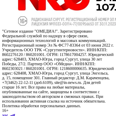
"Сетевое издание "ОМЕДИА!". Зарегистрировано
Федеральной службой по надзору в сфере связи,
информационных технологий и массовых коммуникаций.
Регистрационный номер Эл № ФС77-83364 от 03 июня 2022 г.
Учредитель ООО ТРК «Сургутинтерновости». ИНН/КПП:
8602276120 / 860201001. ОГРН: 1178617004257. Юридический
адрес: 628403, ХМАО-Югра, город Сургут, улица 30 лет
Победы, 27/2. Партнер ООО «ОМедиа». ИНН/КПП:
8602303021 / 860201001. ОГРН: 1218600006635. Юридический
адрес: 628408, ХМАО-Югра, город Сургут, улица Энгельса,
д. 15, помещение 301. Главный редактор: Д.М. Караченцева,
+7(3462) 22-12-11 (доб.6109), site@in-news.ru. Для детей
старше 16 лет. Все права на любые материалы,
опубликованные на сайте, защищены в соответствии с
законодательством об авторском и смежных правах. При
использовании активная ссылка на источник обязательна.
Политика обработки персональных данных.
16+