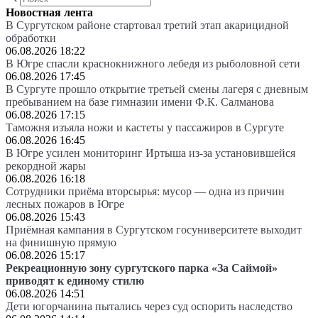
Новостная лента
В Сургутском районе стартовал третий этап акарицидной
обработки
06.08.2026 18:22
В Югре спасли краснокнижного лебедя из рыболовной сети
06.08.2026 17:45
В Сургуте прошло открытие третьей смены лагеря с дневным
пребыванием на базе гимназии имени Ф.К. Салманова
06.08.2026 17:15
Таможня изъяла ножи и кастеты у пассажиров в Сургуте
06.08.2026 16:45
В Югре усилен мониторинг Иртыша из-за установившейся
рекордной жары
06.08.2026 16:18
Сотрудники приёма вторсырья: мусор — одна из причин
лесных пожаров в Югре
06.08.2026 15:43
Приёмная кампания в Сургутском госуниверситете выходит
на финишную прямую
06.08.2026 15:17
Рекреационную зону сургутского парка «За Саймой»
приводят к единому стилю
06.08.2026 14:51
Дети югорчанина пытались через суд оспорить наследство