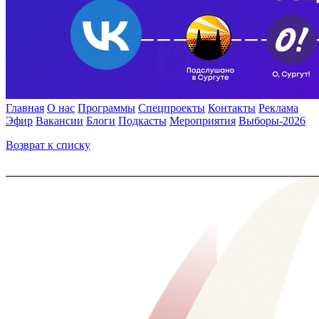
Главная
О нас
Программы
Спецпроекты
Контакты
Реклама
Эфир
Вакансии
Блоги
Подкасты
Мероприятия
Выборы-2026
Возврат к списку