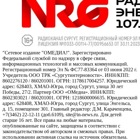
"Сетевое издание "ОМЕДИА!". Зарегистрировано
Федеральной службой по надзору в сфере связи,
информационных технологий и массовых коммуникаций.
Регистрационный номер Эл № ФС77-83364 от 03 июня 2022 г.
Учредитель ООО ТРК «Сургутинтерновости». ИНН/КПП:
8602276120 / 860201001. ОГРН: 1178617004257. Юридический
адрес: 628403, ХМАО-Югра, город Сургут, улица 30 лет
Победы, 27/2. Партнер ООО «ОМедиа». ИНН/КПП:
8602303021 / 860201001. ОГРН: 1218600006635. Юридический
адрес: 628408, ХМАО-Югра, город Сургут, улица Энгельса,
д. 15, помещение 301. Главный редактор: Д.М. Караченцева,
+7(3462) 22-12-11 (доб.6109), site@in-news.ru. Для детей
старше 16 лет. Все права на любые материалы,
опубликованные на сайте, защищены в соответствии с
законодательством об авторском и смежных правах. При
использовании активная ссылка на источник обязательна.